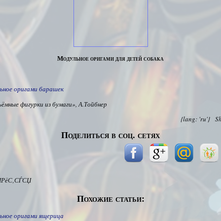
Модульное оригами для детей собака
ьное оригами барашек
ъёмные фигурки из бумаги», А.Тойбнер
{lang: 'ru'}
S
Поделиться в соц. сетях
ІРёС‚СЃСЏ
Похожие статьи:
ьное оригами ящерица