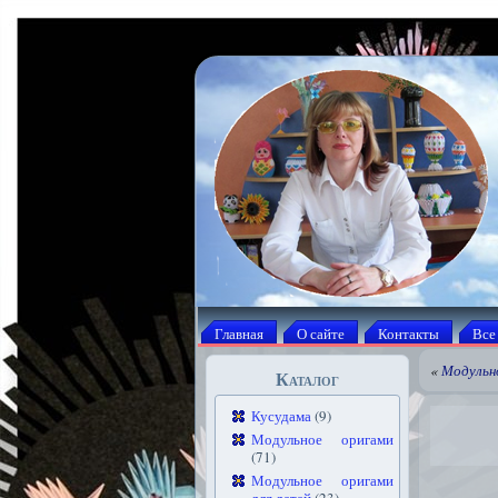
Главная
О сайте
Контакты
Все
«
Модульн
Каталог
Кусудама
(9)
Модульное оригами
(71)
Модульное оригами