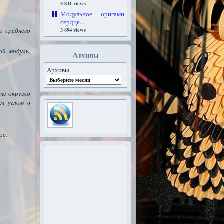
3 841 views
Модульное оригами
сердце...
о среднего
3 694 views
й модуль,
Архивы
Архивы
те округло
ым углом в
ос.