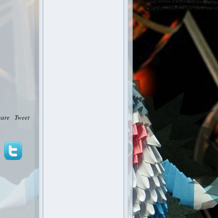
hare
Tweet