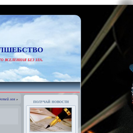
лшебство
о вселенная без зла.
детей лев
»
получай новости