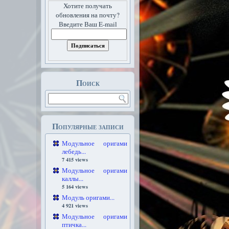
Хотите получать
обновления на почту?
Введите Ваш E-mail
Поиск
Популярные записи
Модульное оригами
лебедь...
7 415 views
Модульное оригами
каллы...
5 164 views
Модуль оригами...
4 921 views
Модульное оригами
птичка...