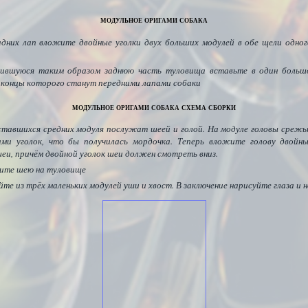
модульное оригами собака
адних лап вложите двойные уголки двух больших модулей в обе щели одног
ившуюся таким образом заднюю часть туловища вставьте в один большо
 концы которого станут передними лапами собаки
модульное оригами собака схема сборки
ставшихся средних модуля послужат шеей и голой. На модуле головы срежь
ми уголок, что бы получилась мордочка. Теперь вложите голову двойн
еи, причём двойной уголок шеи должен смотреть вниз.
ите шею на туловище
те из трёх маленьких модулей уши и хвост. В заключение нарисуйте глаза и н