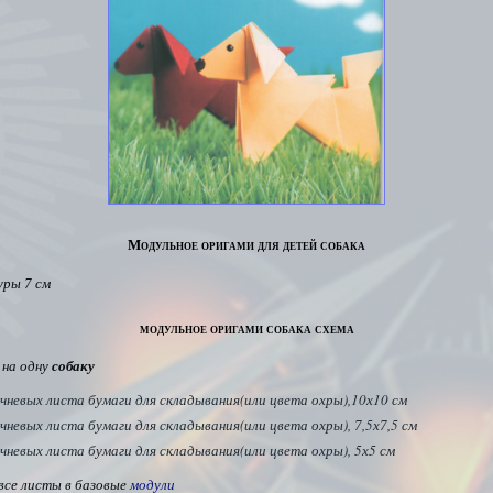
Модульное оригами для детей собака
уры 7 см
модульное оригами собака схема
на одну
собаку
чневых листа бумаги для складывания(или цвета охры),10х10 см
чневых листа бумаги для складывания(или цвета охры), 7,5х7,5 см
чневых листа бумаги для складывания(или цвета охры), 5х5 см
се листы в базовые
модули