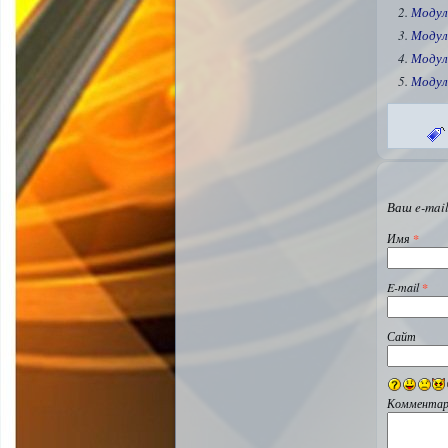
Модул
Модул
Модул
Модул
Ваш e-mail
Имя
*
E-mail
*
Сайт
Комментар