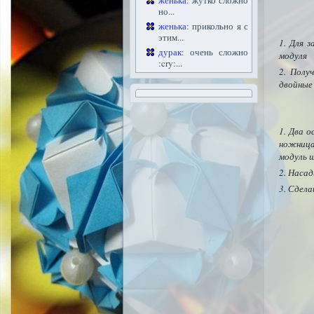
женька
: жутко сложно
но...
женька
: прикольно я с
этим...
Для з
дурак
: очень сложно
модуля
:cry:...
Получ
двойные
Два о
ножница
модуль ш
Насад
Сделай