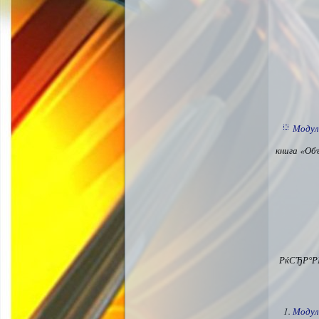
Модул
книга «Об
РќСЂР°Р
Модул