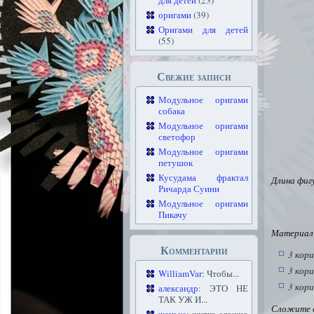
для детей
(23)
оригами
(39)
Оригами для детей
(55)
Свежие записи
Модульное оригами
собака
Модульное оригами
светофор
Модульное оригами
петушок
Кусудама фрактал
Длина фиг
Ричарда Суини
Модульное оригами
Пикачу
Материал 
Комментарии
3 кори
3 кори
WilliamVar
: Чтобы...
3 кори
александр
: ЭТО НЕ
ТАК УЖ И...
Сложите в