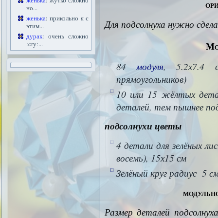
женька
: жутко сложно
ор
но...
женька
: прикольно я с
Для подсолнуха нужно сдел
этим...
дурак
: очень сложно
Мо
:cry:...
84
модуля
, 5.2х7.4
прямоугольников)
10 или 15 жёлтых детал
деталей, тем пышнее под
подсолнухи цветы
4 детали для зелёных ли
восемь), 15х15 см
Зелёный круг радиус 5 с
модульн
Размер деталей подсолнух