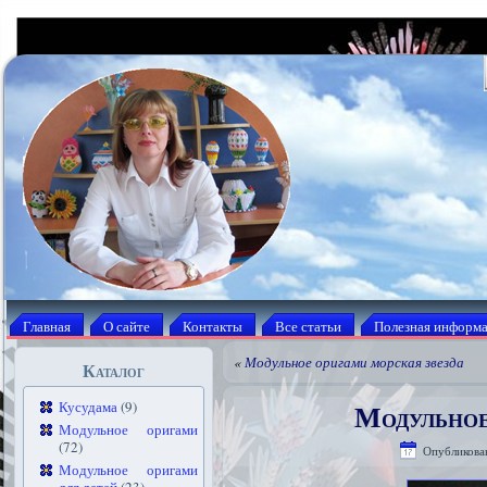
Главная
О сайте
Контакты
Все статьи
Полезная информ
«
Модульное оригами морская звезда
Каталог
Модульное
Кусудама
(9)
Модульное оригами
(72)
Опубликова
Модульное оригами