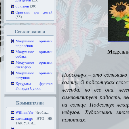
для детей
(23)
оригами
(39)
Оригами для детей
(55)
Свежие записи
Модульное оригами
поросёнок
Модульн
Модульное оригами
собака
Модульное оригами
светофор
Модульное оригами
Подсолнух – это солнышко 
петушок
солнцу. О подсолнухах слож
Кусудама фрактал
Ричарда Суини
легенда, но все они,
лег
символизирует радость, ве
Комментарии
на солнце. Подсолнух лек
недугов. Художники мно
WilliamVar
: Чтобы...
полотнах.
александр
: ЭТО НЕ
ТАК УЖ И...