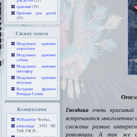
для детей
(23)
оригами
(39)
Оригами для детей
(55)
Свежие записи
Модульное оригами
поросёнок
Модульное оригами
собака
Модульное оригами
светофор
Модульное оригами
петушок
Кусудама фрактал
Ричарда Суини
Орига
Комментарии
Гвоздика
очень красивы
встречаются многолетние 
WilliamVar
: Чтобы...
сложены разные интересн
александр
: ЭТО НЕ
ТАК УЖ И...
революции. А так же ор