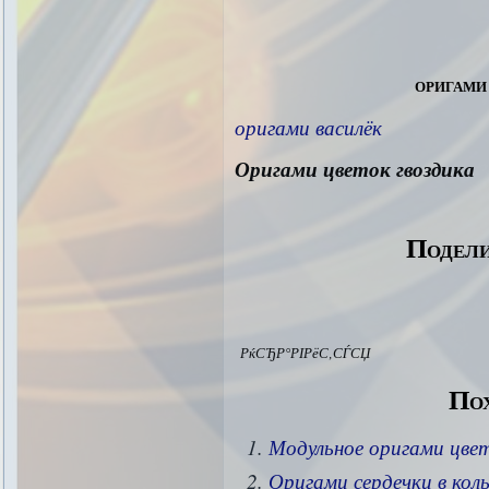
оригами
оригами василёк
Оригами цветок гвоздика
Подели
РќСЂР°РІРёС‚СЃСЏ
Пох
Модульное оригами цвет
Оригами сердечки в кол