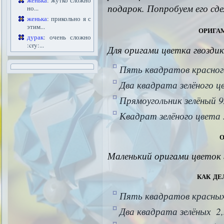
женька
: жутко сложно
подарок. Попробуем его сде
но...
женька
: прикольно я с
этим...
орига
дурак
: очень сложно
:cry:...
Для оригами цветка гвозди
Пять квадратов красного
Два квадрата зелёного ц
Прямоугольник зелёный 9
Квадрат зелёного цвета 
Маленький оригами цветок 
как де
Пять квадратов красных 
Два квадрата зелёных 2,