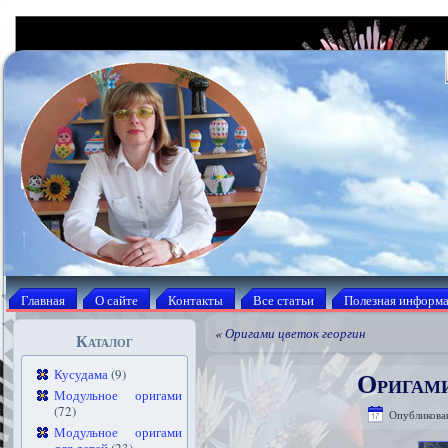
Главная
О сайте
Контакты
Все статьи
Полезная информ
«
Оригами цветок георгин
Каталог
Оригами
Кусудама
(9)
Модульное оригами
(72)
Опубликова
Модульное оригами