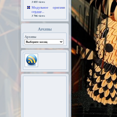
3 855 views
Модульное оригами
сердце...
3 706 views
Архивы
Архивы