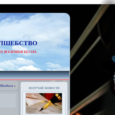
лшебство
о вселенная без зла.
 Мандала
»
получай новости