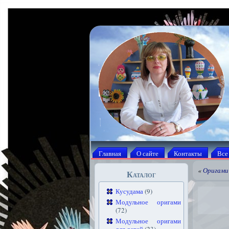
Главная
О сайте
Контакты
Все
«
Оригами
Каталог
Кусудама
(9)
Модульное оригами
(72)
Модульное оригами