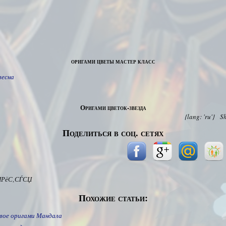
оригами цветы мастер класс
весна
Оригами цветок-звезда
{lang: 'ru'}
S
Поделиться в соц. сетях
ІРёС‚СЃСЏ
Похожие статьи:
вое оригами Мандала