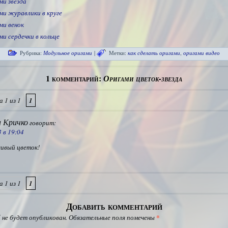
ми звезда
ми журавлики в круге
ми венок
и сердечки в кольце
Рубрика:
Модульное оригами
|
Метки:
как сделать оригами
,
оригами видео
1 комментарий:
Оригами цветок-звезда
 1 из 1
1
 Кричко
говорит:
 в 19:04
сивый цветок!
 1 из 1
1
Добавить комментарий
 не будет опубликован.
Обязательные поля помечены
*