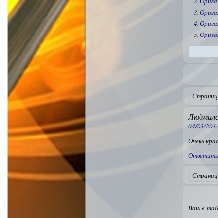
Орига
Орига
Орига
Оригам
Страница
Людмила
04/03/2013
Очень кра
Ответить
Страница
Ваш e-mail