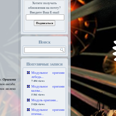
Хотите получать
обновления на почту?
Введите Ваш E-mail
Поиск
Популярные записи
Модульное оригами
лебедь...
у.
Оригами
7 494 views
к-звезда.
Модульное оригами
еток можно
каллы...
5 561 views
Модуль оригами...
5 026 views
Модульное оригами
птичка...