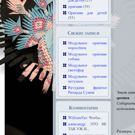
для детей
(23)
оригами
(39)
Оригами для детей
(55)
Свежие записи
Модульное оригами
поросёнок
Модульное оригами
собака
Модульное оригами
светофор
Модульное оригами
петушок
Кусудама фрактал
Ричарда Суини
Этот инт
цветок
че
Собираетс
Комментарии
использов
WilliamVar
: Чтобы...
александр
: ЭТО НЕ
ТАК УЖ И...
Размеры и