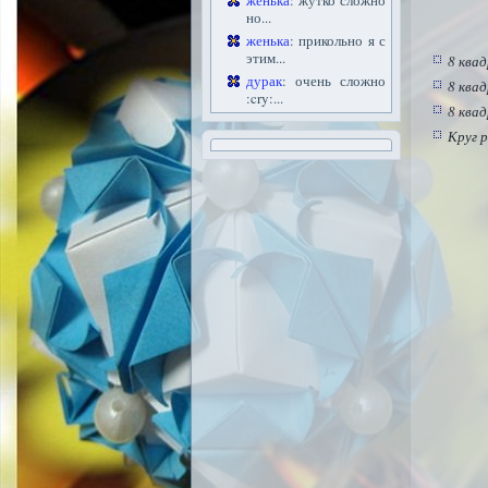
женька
: жутко сложно
но...
женька
: прикольно я с
этим...
8 ква
дурак
: очень сложно
8 квад
:cry:...
8 ква
Круг 