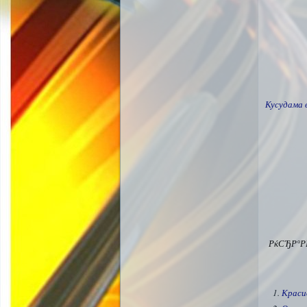
Кусудама 
РќСЂР°Р
Краси