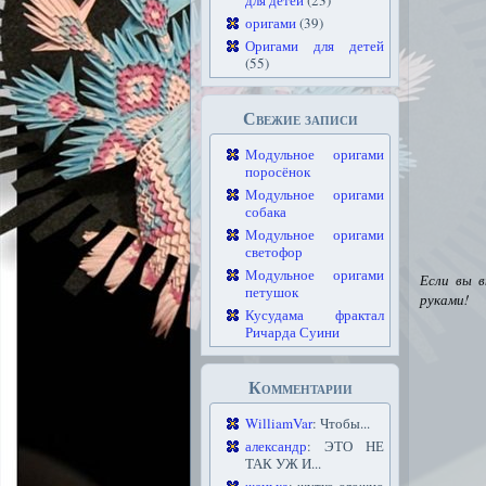
для детей
(23)
оригами
(39)
Оригами для детей
(55)
Свежие записи
Модульное оригами
поросёнок
Модульное оригами
собака
Модульное оригами
светофор
Модульное оригами
Если вы 
петушок
руками!
Кусудама фрактал
Ричарда Суини
Комментарии
WilliamVar
: Чтобы...
александр
: ЭТО НЕ
ТАК УЖ И...