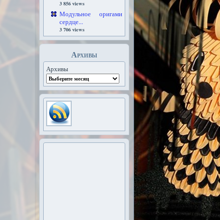
3 856 views
Модульное оригами
сердце...
3 706 views
Архивы
Архивы