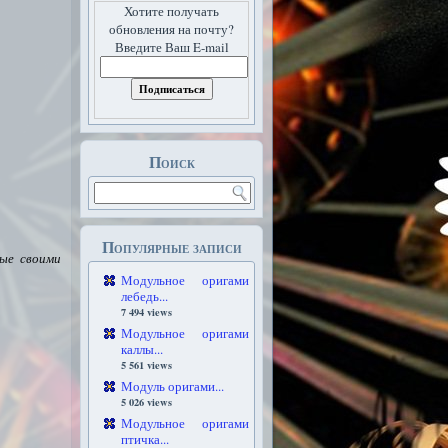
Хотите получать
обновления на почту?
Введите Ваш E-mail
Поиск
Популярные записи
ные своими
Модульное оригами
лебедь...
7 494 views
Модульное оригами
каллы...
5 561 views
Модуль оригами...
5 026 views
Модульное оригами
птичка...