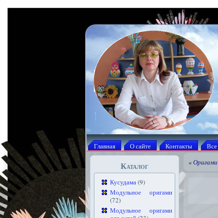
Главная
О сайте
Контакты
Все
«
Оригами 
Каталог
Кусудама
(9)
Модульное оригами
(72)
Модульное оригами