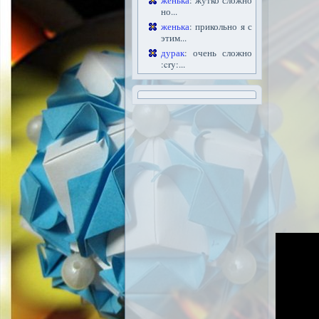
женька
: жутко сложно
но...
женька
: прикольно я с
этим...
дурак
: очень сложно
:cry:...