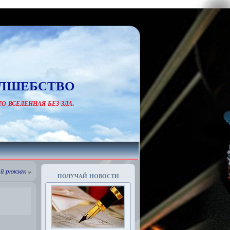
лшебство
о вселенная без зла.
й рюкзак
»
получай новости