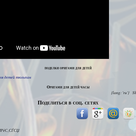
поделки оригами для детей
ля детей тюльпан
Оригами для детей часы
{lang: 'ru'}
S
Поделиться в соц. сетях
ІРёС‚СЃСЏ