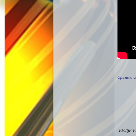
Оригами д
РќСЂР°Р