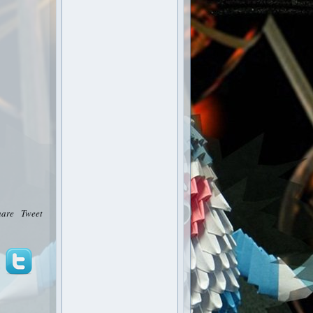
hare
Tweet