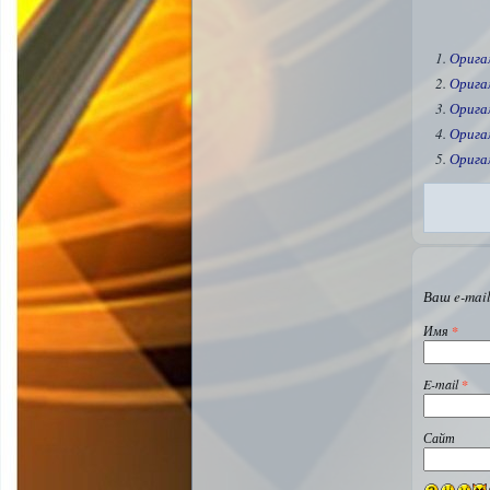
Орига
Орига
Орига
Орига
Орига
Ваш e-mail
Имя
*
E-mail
*
Сайт