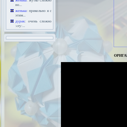
женька
: жутко сложно
но...
женька
: прикольно я с
этим...
дурак
: очень сложно
:cry:...
орига