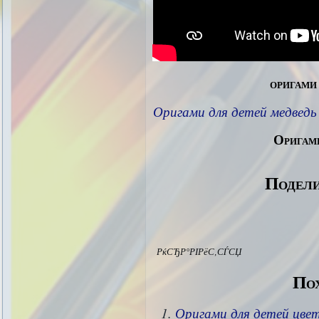
оригами
Оригами для детей медведь
Оригами
Подели
РќСЂР°РІРёС‚СЃСЏ
Пох
Оригами для детей цве