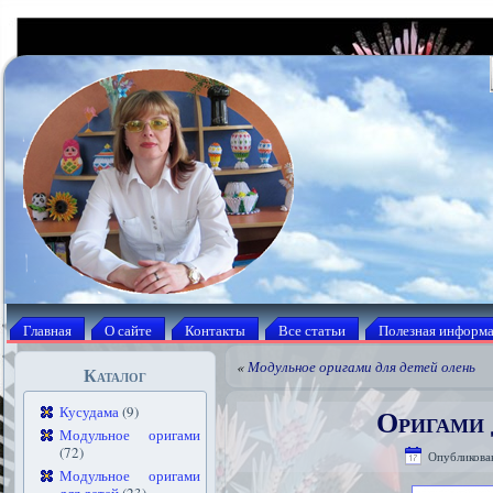
Главная
О сайте
Контакты
Все статьи
Полезная информ
«
Модульное оригами для детей олень
Каталог
Оригами 
Кусудама
(9)
Модульное оригами
(72)
Опубликова
Модульное оригами