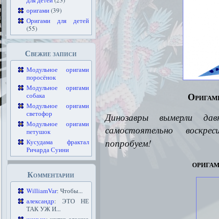
для детей
(23)
оригами
(39)
Оригами для детей
(55)
Свежие записи
Модульное оригами
поросёнок
Модульное оригами
Оригами
собака
Модульное оригами
светофор
Динозавры вымерли давн
Модульное оригами
самостоятельно воскр
петушок
попробуем!
Кусудама фрактал
Ричарда Суини
орига
Комментарии
WilliamVar
: Чтобы...
александр
: ЭТО НЕ
ТАК УЖ И...