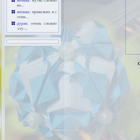
женька
: жутко сложно
но...
женька
: прикольно я с
этим...
дурак
: очень сложно
:cry:...