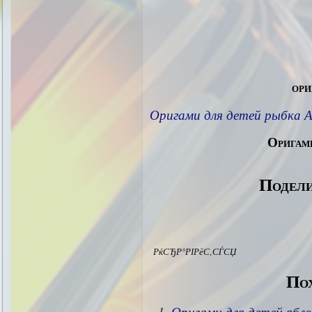
ори
Оригами для детей рыбка А
Оригами
Подели
РќСЂР°РІРёС‚СЃСЏ
Пох
Оригами для детей ябло