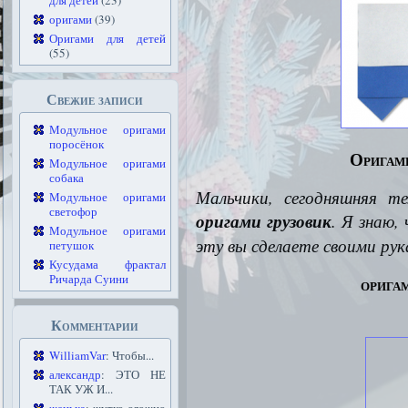
для детей
(23)
оригами
(39)
Оригами для детей
(55)
Свежие записи
Модульное оригами
поросёнок
Оригами
Модульное оригами
собака
Мальчики, сегодняшняя те
Модульное оригами
светофор
оригами грузовик
. Я знаю,
Модульное оригами
эту вы сделаете своими рук
петушок
Кусудама фрактал
Ричарда Суини
орига
Комментарии
WilliamVar
: Чтобы...
александр
: ЭТО НЕ
ТАК УЖ И...