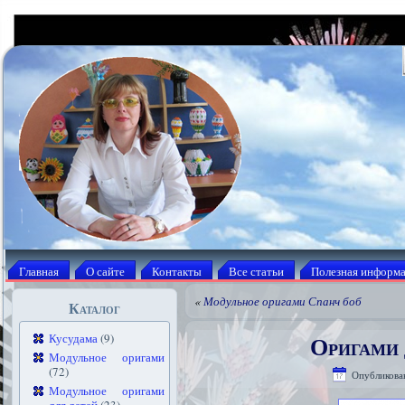
Главная
О сайте
Контакты
Все статьи
Полезная информ
«
Модульное оригами Спанч боб
Каталог
Оригами 
Кусудама
(9)
Модульное оригами
(72)
Опубликова
Модульное оригами