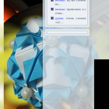
женька
: жутко сложно
но...
женька
: прикольно я с
этим...
дурак
: очень сложно
:cry:...