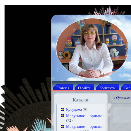
Главная
О сайте
Контакты
Все
«
Оригами 
Каталог
Кусудама
(9)
Модульное оригами
(72)
Модульное оригами