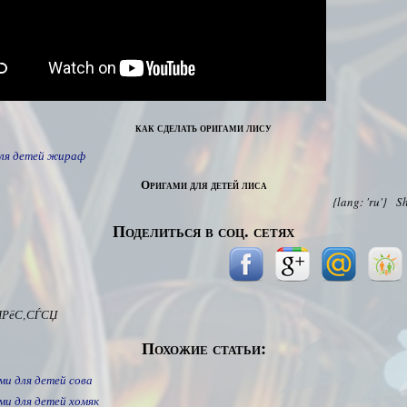
как сделать оригами лису
ля детей жираф
Оригами для детей лиса
{lang: 'ru'}
S
Поделиться в соц. сетях
ІРёС‚СЃСЏ
Похожие статьи:
ми для детей сова
ми для детей хомяк