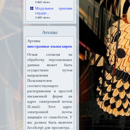
3 843 views
Модульное оригами
сердце...
3 695 views
Архивы
Архивы
иностранные языки киров
Отзыв согласия на
обработку персональных
данных может быть
осуществлен путем
направления
Пользователем
соответствующего
распоряжения в простой
письменной форме на
адрес электронной почты
(E-mail) Этот адрес
электронной почты
защищён от спам-ботов. У
вас должен быть включен
JavaScript для просмотра. .