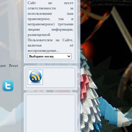
Сайт не несет
ответственности за
использование (как
правомерное, так и
неправомерное) третьими
лицами информации,
размещенной
Пользователем на Сайте,
включая её
воспроизведение...
hare
Tweet