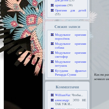
для детей
(23)
оригами
(39)
Оригами для детей
(55)
Свежие записи
Модульное оригами
поросёнок
Модульное оригами
собака
Модульное оригами
светофор
Модульное оригами
петушок
Кусудама фрактал
Ричарда Суини
Как то ра
немного и
Комментарии
WilliamVar
: Чтобы...
александр
: ЭТО НЕ
ТАК УЖ И...