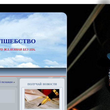
лшебство
о вселенная без зла.
й пеликан
»
получай новости