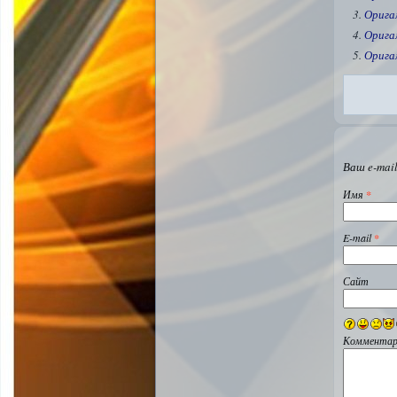
Орига
Орига
Орига
Ваш e-mail
Имя
*
E-mail
*
Сайт
Комментар