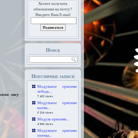
Хотите получать
обновления на почту?
Введите Ваш E-mail
Поиск
Популярные записи
Модульное оригами
лебедь...
гами лису
7 432 views
Модульное оригами
каллы...
5 214 views
Модуль оригами...
4 943 views
Модульное оригами
птичка...