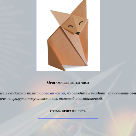
Оригами для детей лиса
нее я создавала тему с
оригами лисой
,
но сегодня вы увидите, как сделать
ори
наче, но фигурка получается очень похожей и симпатичной.
схема оригами лиса