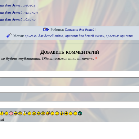
ми для детей лебедь
ми для детей пеликан
ми для детей яблоко
Рубрика:
Оригами для детей
|
Метки:
оригами для детей видео
,
оригами для детей схемы
,
простые оригами
Добавить комментарий
 не будет опубликован.
Обязательные поля помечены
*
ий