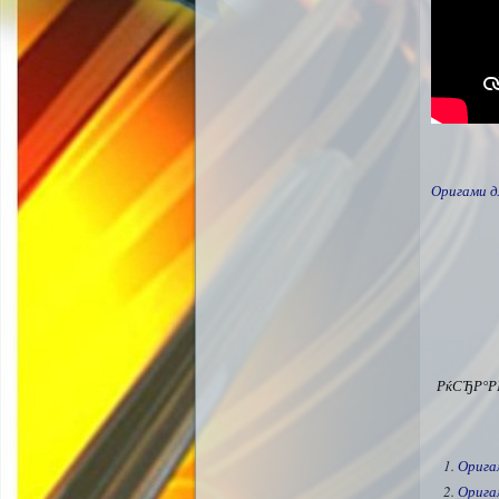
Оригами д
РќСЂР°Р
Орига
Орига