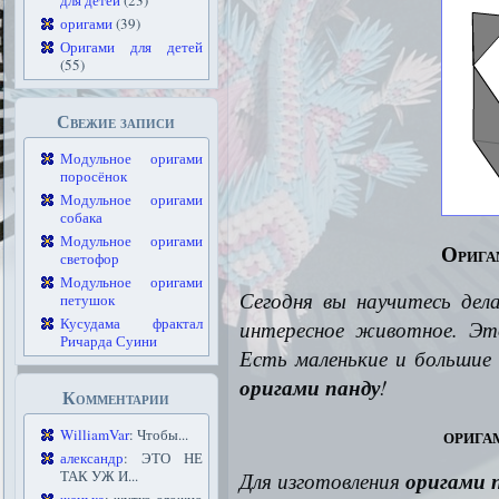
для детей
(23)
оригами
(39)
Оригами для детей
(55)
Свежие записи
Модульное оригами
поросёнок
Модульное оригами
собака
Модульное оригами
Орига
светофор
Модульное оригами
Сегодня вы научитесь дел
петушок
Кусудама фрактал
интересное животное.
Это
Ричарда Суини
Есть маленькие и большие 
оригами панду
!
Комментарии
орига
WilliamVar
: Чтобы...
александр
: ЭТО НЕ
ТАК УЖ И...
Для изготовления
оригами 