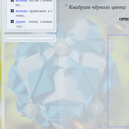
женька
: жутко сложно
но...
Квадрат чёрного цвета
женька
: прикольно я с
этим...
ори
дурак
: очень сложно
:cry:...