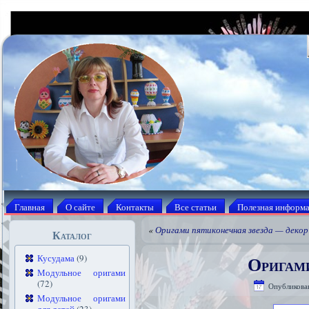
Главная
О сайте
Контакты
Все статьи
Полезная информ
«
Оригами пятиконечная звезда — декор
Каталог
Оригами
Кусудама
(9)
Модульное оригами
(72)
Опубликова
Модульное оригами