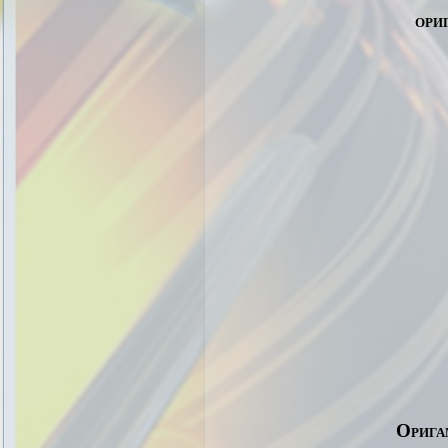
ори
Орига