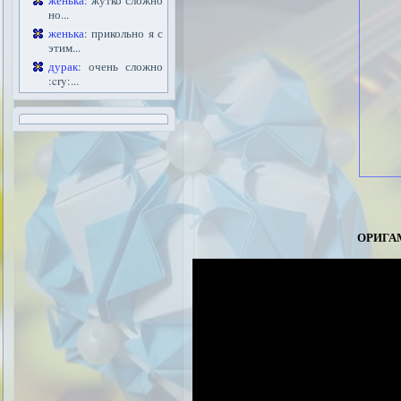
женька
: жутко сложно
но...
женька
: прикольно я с
этим...
дурак
: очень сложно
:cry:...
орига