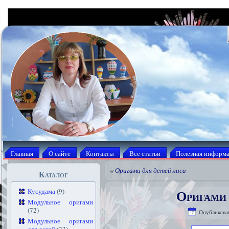
Главная
О сайте
Контакты
Все статьи
Полезная информ
«
Оригами для детей лиса
Каталог
Оригами 
Кусудама
(9)
Модульное оригами
(72)
Опубликова
Модульное оригами