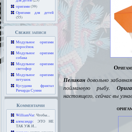
для детей
(23)
оригами
(39)
Оригами для детей
(55)
Свежие записи
Модульное оригами
поросёнок
Модульное оригами
собака
Модульное оригами
Оригам
светофор
Модульное оригами
Пеликан
довольно забавная
петушок
Кусудама фрактал
пойманную рыбу.
Ориг
Ричарда Суини
настоящего, сейчас вы узна
Комментарии
орига
WilliamVar
: Чтобы...
александр
: ЭТО НЕ
ТАК УЖ И...