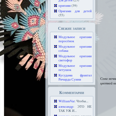
для детей
(23)
оригами
(39)
Оригами для детей
(55)
Свежие записи
Модульное оригами
поросёнок
Модульное оригами
собака
Модульное оригами
светофор
Модульное оригами
петушок
Кусудама фрактал
Сова ночн
Ричарда Суини
цветной к
Комментарии
WilliamVar
: Чтобы...
александр
: ЭТО НЕ
ТАК УЖ И...