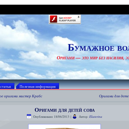
Бумажное во
Оригами — это мир без насилия, эт
 статьи
Полезная информация
ое оригами мистер Крабс
Оригами для дет
Оригами для детей сова
Опубликовано
18/06/2013
|
Автор:
Ekaterina