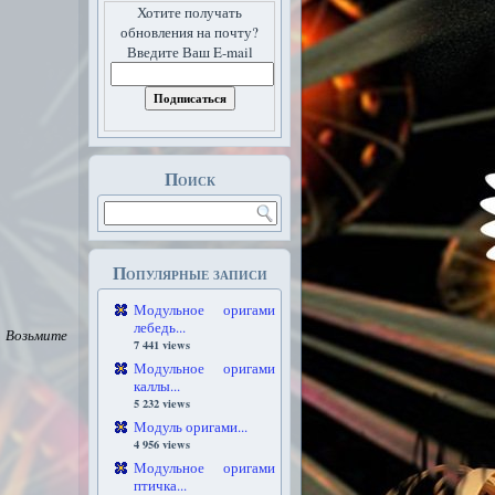
Хотите получать
обновления на почту?
Введите Ваш E-mail
Поиск
Популярные записи
Модульное оригами
лебедь...
. Возьмите
7 441 views
Модульное оригами
каллы...
5 232 views
Модуль оригами...
4 956 views
Модульное оригами
птичка...