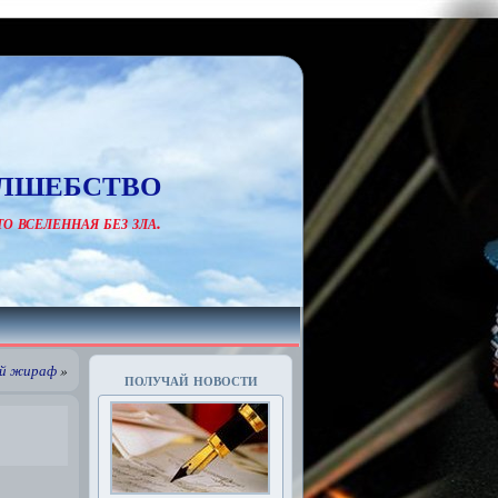
лшебство
о вселенная без зла.
ей жираф
»
получай новости