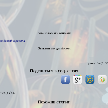
сова из бумаги оригами
ля детей черепаха
Оригами для детей сова
{lang: 'ru'}
S
Поделиться в соц. сетях
ІРёС‚СЃСЏ
Похожие статьи: