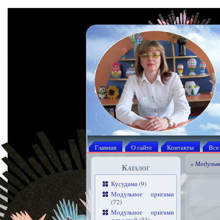
Главная
О сайте
Контакты
Все
«
Модульн
Каталог
Кусудама
(9)
Модульное оригами
(72)
Модульное оригами