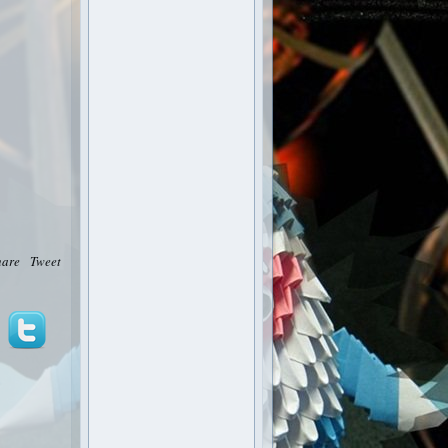
hare
Tweet