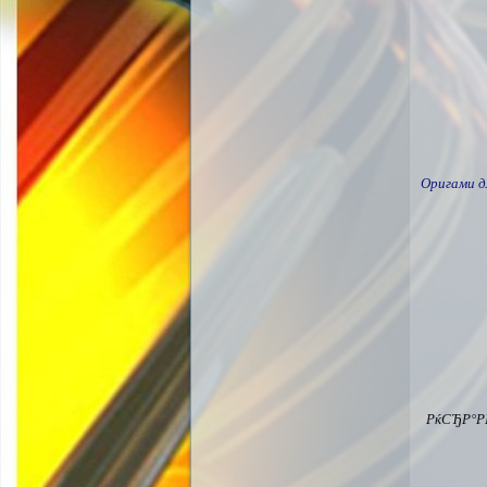
Оригами д
РќСЂР°Р