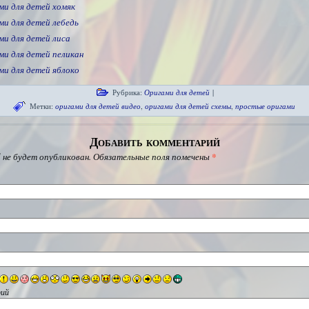
ми для детей хомяк
ми для детей лебедь
ми для детей лиса
ми для детей пеликан
ми для детей яблоко
Рубрика:
Оригами для детей
|
Метки:
оригами для детей видео
,
оригами для детей схемы
,
простые оригами
Добавить комментарий
 не будет опубликован.
Обязательные поля помечены
*
ий