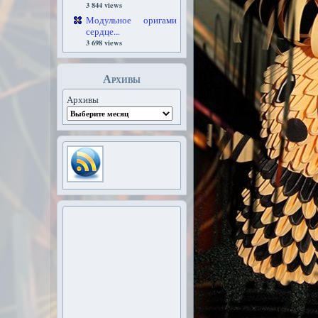
3 844 views
Модульное оригами
сердце...
3 698 views
Архивы
Архивы