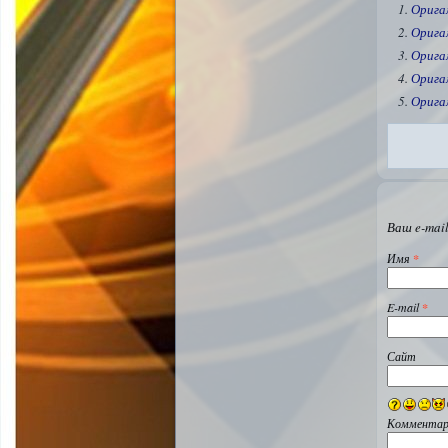
Орига
Орига
Орига
Орига
Орига
Ваш e-mail
Имя
*
E-mail
*
Сайт
Комментар