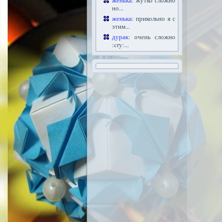
женька
: жутко сложно
но...
женька
: прикольно я с
этим...
дурак
: очень сложно
:cry:...