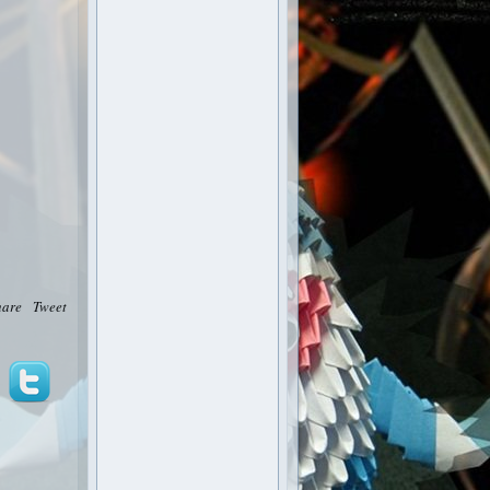
hare
Tweet