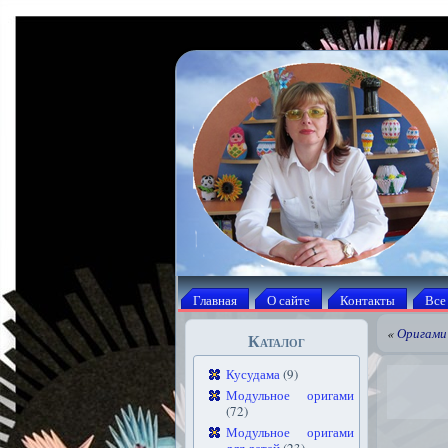
Главная
О сайте
Контакты
Все
«
Оригами
Каталог
Кусудама
(9)
Модульное оригами
(72)
Модульное оригами