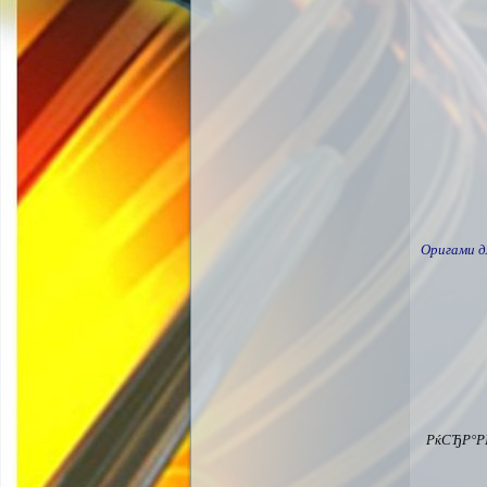
Оригами д
РќСЂР°Р