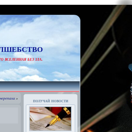
лшебство
о вселенная без зла.
 черепаха
»
получай новости