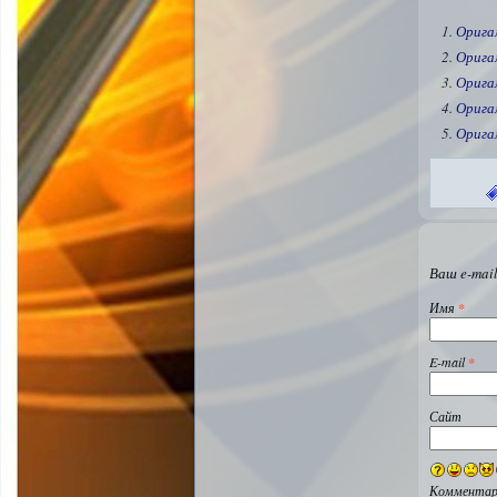
Орига
Орига
Орига
Орига
Орига
Ваш e-mail
Имя
*
E-mail
*
Сайт
Комментар