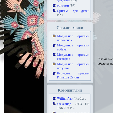
для детей
(23)
оригами
(39)
Оригами для детей
(55)
Свежие записи
Модульное оригами
поросёнок
Модульное оригами
собака
Модульное оригами
светофор
Рыбки оче
сделать и
Модульное оригами
петушок
Кусудама фрактал
Ричарда Суини
Комментарии
WilliamVar
: Чтобы...
александр
: ЭТО НЕ
ТАК УЖ И...