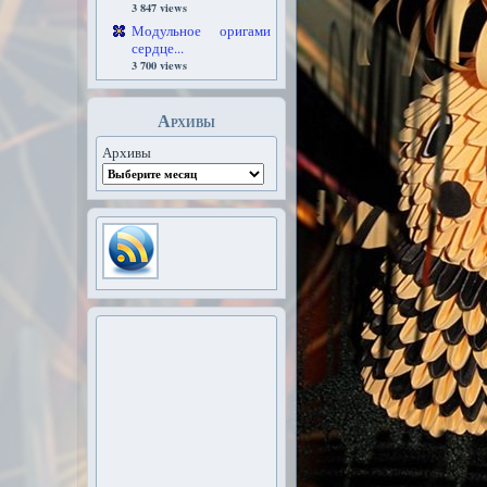
3 847 views
Модульное оригами
сердце...
3 700 views
Архивы
Архивы