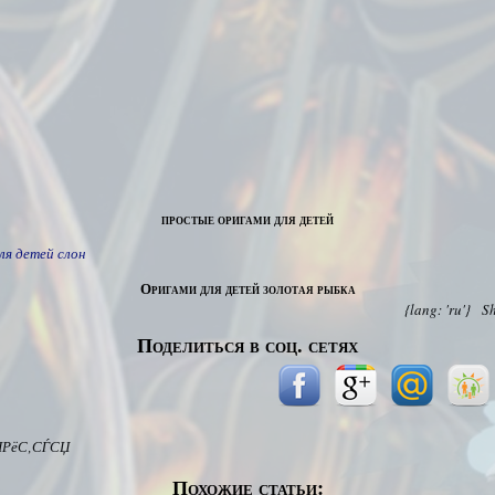
простые оригами для детей
ля детей слон
Оригами для детей золотая рыбка
{lang: 'ru'}
S
Поделиться в соц. сетях
ІРёС‚СЃСЏ
Похожие статьи: