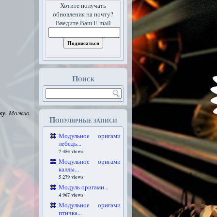
Хотите получать
обновления на почту?
Введите Ваш E-mail
Поиск
ку
.
Можно
Популярные записи
Модульное оригами
лебедь...
7 454 views
Модульное оригами
каллы...
5 279 views
Модуль оригами...
4 967 views
Модульное оригами
птичка...