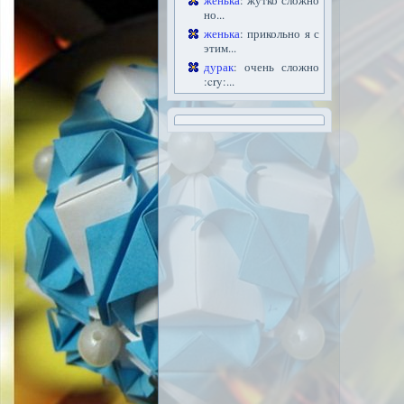
женька
: жутко сложно
но...
женька
: прикольно я с
этим...
дурак
: очень сложно
:cry:...