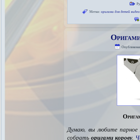
Р
Метки:
оригами для детей видео
Оригами
Опубликова
Оригам
Думаю, вы любите парное 
собрать
оригами корову
.
Ч