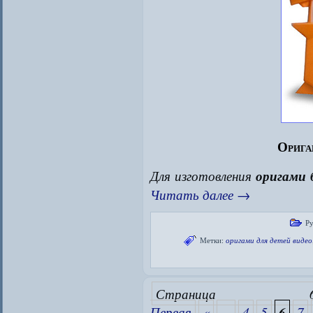
Орига
Для изготовления
оригами 
Читать далее
→
Р
Метки:
оригами для детей видео
Страни
Первая
«
...
4
5
6
7