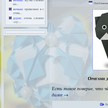
женька
: жутко сложно
Опубликова
но...
женька
: прикольно я с
этим...
дурак
: очень сложно
:cry:...
Оригами д
Есть такое поверие, что ч
далее
→
Р