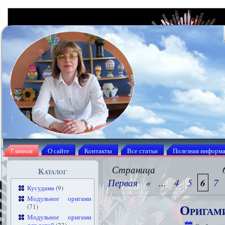
Главная
О сайте
Контакты
Все статьи
Полезная информ
Страни
Каталог
Первая
«
...
4
5
6
7
Кусудама
(9)
Модульное оригами
Оригам
(71)
Модульное оригами