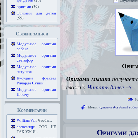
для детей
(23)
Опубликова
оригами
(39)
Оригами для детей
(55)
Свежие записи
Модульное оригами
собака
Модульное оригами
светофор
Орига
Модульное оригами
петушок
Оригами мышка
получается
Кусудама фрактал
Ричарда Суини
сложно
Читать далее
→
Модульное оригами
Пикачу
Р
Метки:
оригами для детей видео
Комментарии
WilliamVar
: Чтобы...
александр
: ЭТО НЕ
Оригами дл
ТАК УЖ И...