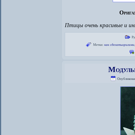
Орига
Птицы очень красивые и ин
Р
Метки:
как сделатьоригами
Модуль
Опубликова