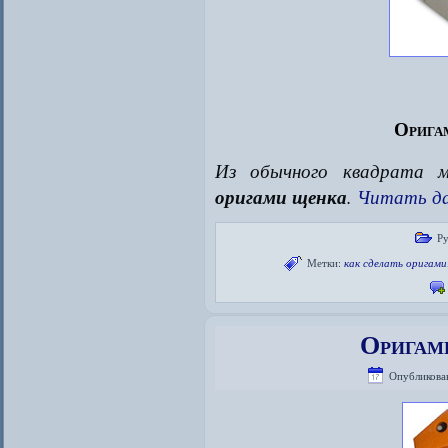
Орига
Из обычного квадрата м
оригами щенка
.
Читать д
Р
Метки:
как сделать оригами
Оригами
Опубликова