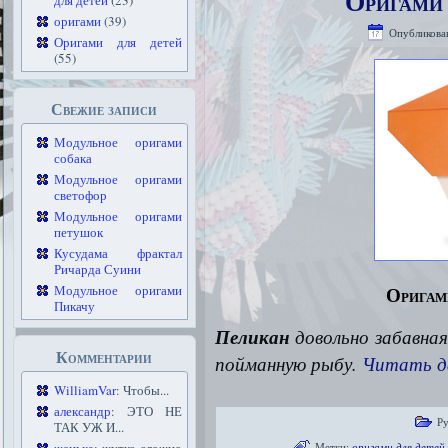
Оригами 
для детей
(23)
оригами
(39)
Опубликова
Оригами для детей
(55)
Свежие записи
Модульное оригами
собака
Модульное оригами
светофор
Модульное оригами
петушок
Кусудама фрактал
Ричарда Суини
Оригам
Модульное оригами
Пикачу
Пеликан
довольно забавная
Комментарии
пойманную рыбу.
Читать д
WilliamVar
: Чтобы...
александр
: ЭТО НЕ
Р
ТАК УЖ И...
Метки:
оригами для детей