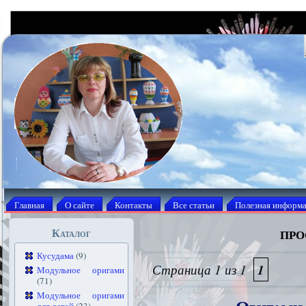
Главная
О сайте
Контакты
Все статьи
Полезная информ
про
Каталог
Кусудама
(9)
Страница 1 из 1
1
Модульное оригами
(71)
Модульное оригами