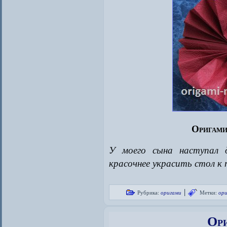
Оригами
У моего сына наступал 
красочнее украсить стол к
|
Рубрика:
оригами
Метки:
ор
Ори