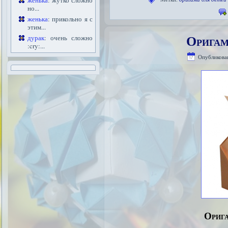
женька
: жутко сложно
но...
женька
: прикольно я с
этим...
Оригам
дурак
: очень сложно
:cry:...
Опубликова
Орига