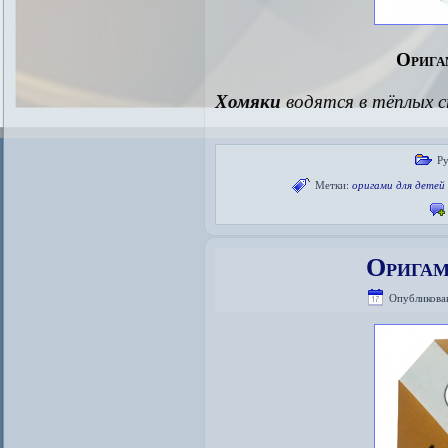
Орига
Хомяки
водятся в тёплых 
Р
Метки:
оригами для детей
Оригам
Опубликова