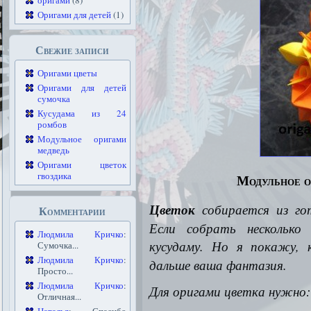
оригами
(8)
Оригами для детей
(1)
Свежие записи
Оригами цветы
Оригами для детей
сумочка
Кусудама из 24
ромбов
Модульное оригами
медведь
Оригами цветок
гвоздика
Модульное о
Цветок
собирается из гот
Комментарии
Если собрать несколько
Людмила Кричко
:
кусудаму.
Но я покажу, 
Сумочка...
Людмила Кричко
:
дальше ваша фантазия.
Просто...
Людмила Кричко
:
Для оригами цветка нужно:
Отличная...