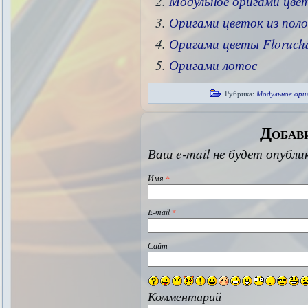
Модульное оригами цве
Оригами цветок из поло
Оригами цветы Floruch
Оригами лотос
Рубрика:
Модульное ори
Добав
Ваш e-mail не будет опубл
Имя
*
E-mail
*
Сайт
Комментарий