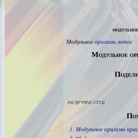
модульно
Модульное
оригами лотос
Модульное ор
Подели
РќСЂР°РІРёС‚СЃСЏ
Пох
Модульное оригами кра