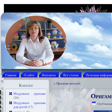
Главная
О сайте
Контакты
Все статьи
Полезная информ
«
Оригами василёк
Каталог
Оригам
Модульное оригами
(26)
Модульное оригами
Опубликова
для детей
(17)