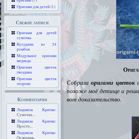
оригами
(7)
Оригами для детей
(1)
Свежие записи
Оригами для детей
сумочка
Кусудама из 24
ромбов
Модульное оригами
медведь
Оригами цветок
Орига
гвоздика
Оригами цветок
Собрала
оригами цветок
и
георгин
похоже моё детище и реш
вот доказательство.
Комментарии
Людмила Кричко
:
Сумочка...
Людмила Кричко
:
Просто...
Людмила Кричко
:
Отличная...