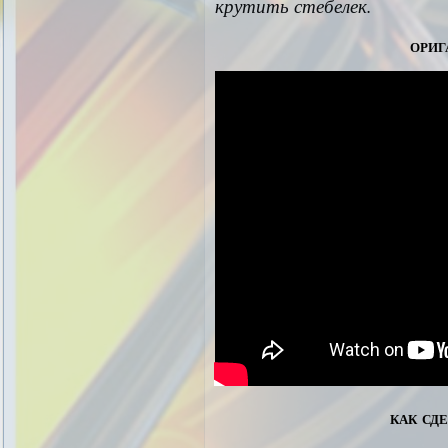
крутить стебелек.
ориг
как сд