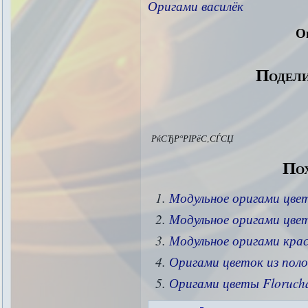
Оригами василёк
О
Подели
РќСЂР°РІРёС‚СЃСЏ
Пох
Модульное оригами цвет
Модульное оригами цве
Модульное оригами кра
Оригами цветок из поло
Оригами цветы Floruch