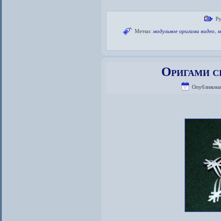
Ру
Метки:
модульное оригами видео
,
м
Оригами с
Опубликова