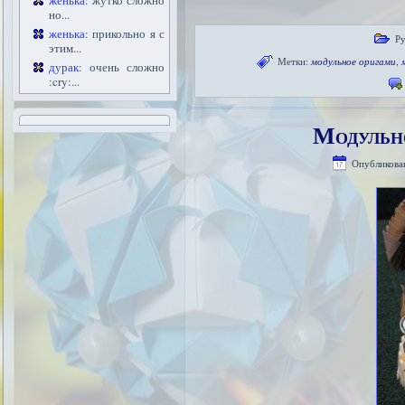
женька
: жутко сложно
но...
женька
: прикольно я с
Ру
этим...
Метки:
модульное оригами
,
дурак
: очень сложно
:cry:...
Модульн
Опубликова