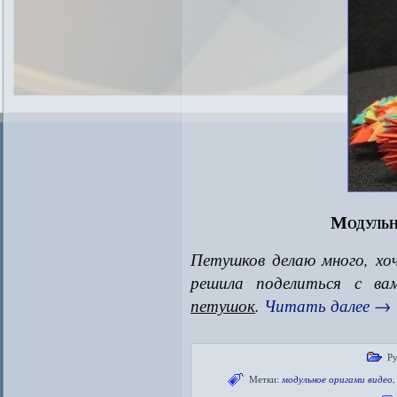
Модульн
Петушков делаю много, хо
решила поделиться с в
петушок
.
Читать далее
→
Ру
Метки:
модульное оригами видео