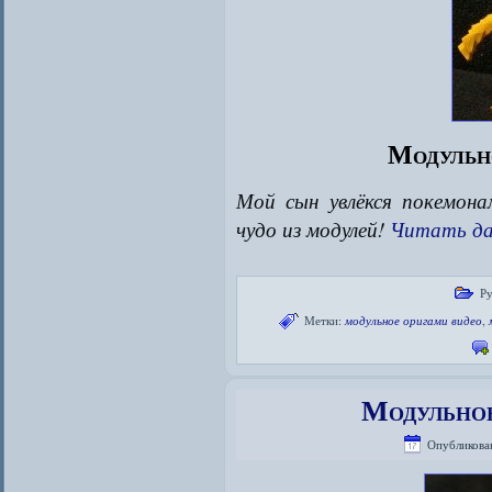
Модульн
Мой сын увлёкся покемон
чудо из модулей!
Читать да
Ру
Метки:
модульное оригами видео
,
Модульное
Опубликова