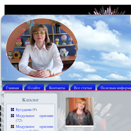
Главная
О сайте
Контакты
Все статьи
Полезная информ
Каталог
Кусудама
(9)
Модульное оригами
(72)
Модульное оригами