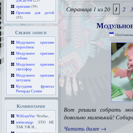
для детей
(23)
оригами
(39)
Страница 1 из 20
1
2
Оригами для детей
(55)
Модульное
Свежие записи
Опубликова
Модульное оригами
поросёнок
Модульное оригами
собака
Модульное оригами
светофор
Модульное оригами
петушок
Кусудама фрактал
Ричарда Суини
Комментарии
Вот решила собрать мо
WilliamVar
: Чтобы...
довольно миленький! Собир
александр
: ЭТО НЕ
ТАК УЖ И...
Читать далее
→