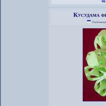
Кусудама ф
Опубликова