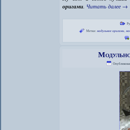
оригами
.
Читать далее
→
Ру
Метки:
модульное оригами
,
мо
Модульно
Опубликова