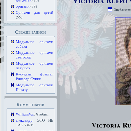
Victoria Ruffo 
для детей
(23)
оригами
(39)
Опубликова
Оригами для детей
(55)
Свежие записи
Модульное оригами
собака
Модульное оригами
светофор
Модульное оригами
петушок
Кусудама фрактал
Ричарда Суини
Модульное оригами
Пикачу
Комментарии
WilliamVar
: Чтобы...
александр
: ЭТО НЕ
Victoria Ru
ТАК УЖ И...