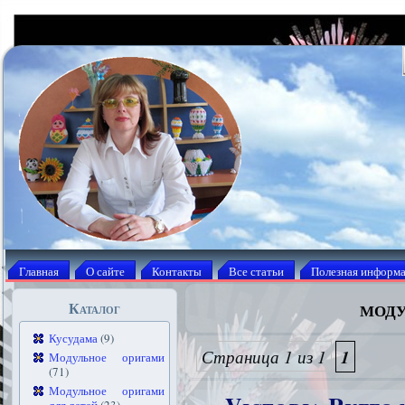
Главная
О сайте
Контакты
Все статьи
Полезная информ
моду
Каталог
Кусудама
(9)
Страница 1 из 1
1
Модульное оригами
(71)
Модульное оригами