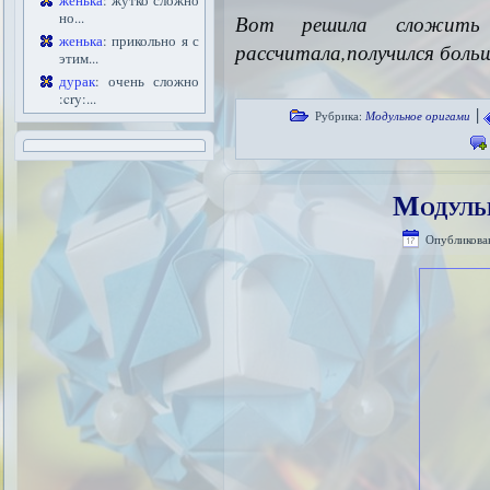
женька
: жутко сложно
но...
Вот решила сложи
женька
: прикольно я с
рассчитала,получился боль
этим...
дурак
: очень сложно
:cry:...
|
Рубрика:
Модульное оригами
Модуль
Опубликова