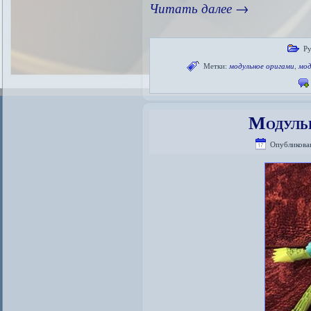
Читать далее
→
Ру
Метки:
модульное оригами
,
мод
Модуль
Опубликова