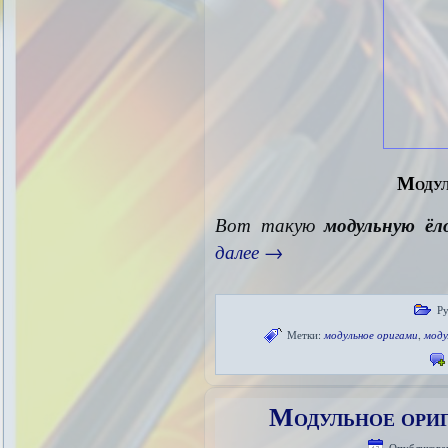
Модул
Вот такую
модульную ёл
далее
→
Ру
Метки:
модульное оригами
,
моду
Модульное ори
Опубликова