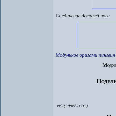
Соединение деталей ноги
Модульное оригами пингвин
Модул
Подели
РќСЂР°РІРёС‚СЃСЏ