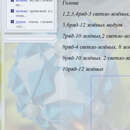
женька
: жутко сложно
Голова
но...
женька
: прикольно я с
1,2,3,4ряд-3 светло-зелёных
этим...
дурак
: очень сложно
5,6ряд-12 зелёных модуля
:cry:...
7ряд-10 зелёных,2 светло-зе
8ряд-4 светло-зелёных, 8 зе
9ряд-10 зелёных, 2 светло-з
10ряд-12 зелёных