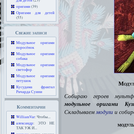
для детей
(23)
оригами
(39)
Оригами для детей
(55)
Свежие записи
Модульное оригами
поросёнок
Модульное оригами
собака
Модульное оригами
светофор
Модульное оригами
петушок
Модул
Кусудама фрактал
Ричарда Суини
Собираю героев мультф
модульное оригами Куз
Комментарии
Складываем
модули
и собир
WilliamVar
: Чтобы...
модул
александр
: ЭТО НЕ
ТАК УЖ И...