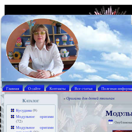
Главная
О сайте
Контакты
Все статьи
Полезная информ
«
Оригами для детей тюльпан
Каталог
Модуль
Кусудама
(9)
Модульное оригами
(72)
Опубликова
Модульное оригами