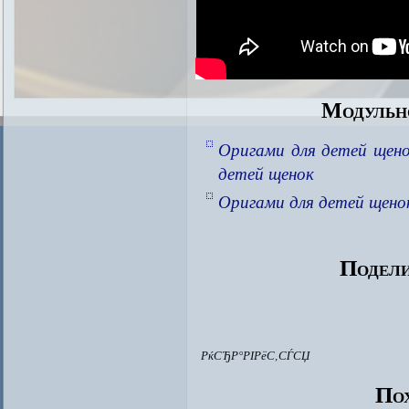
Модульн
Оригами для детей щен
детей щенок
Оригами для детей щено
Подели
РќСЂР°РІРёС‚СЃСЏ
Пох