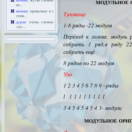
модульное 
женька
: жутко сложно
но...
женька
: прикольно я с
Туловище
этим...
дурак
: очень сложно
1-8 ряды -22 модуля
:cry:...
Переход к голове, модуль
собрать 1 ряд,в ряду 22
собрать ещё
8 рядов по 22 модуля
Ухо
1 2 3 4 5 6 7 8 9 –ряды
l l l l l l l l l
3 4 5 4 5 4 5 4 3- модули
модульное ори