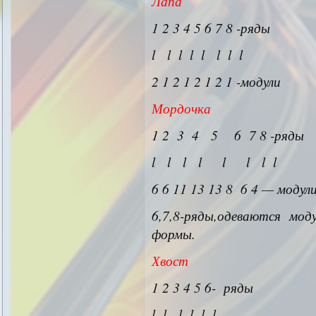
Лапа
1 2 3 4 5 6 7 8 -ряды
l l l l l l l l
2 1 2 1 2 1 2 1 -модули
Мордочка
1 2 3 4 5 6 7 8 -ряды
l l l l l l l l
6 6 11 13 13 8 6 4 — модул
6,7,8-ряды,одеваются мо
формы.
Хвост
1 2 3 4 5 6- ряды
l l l l l l