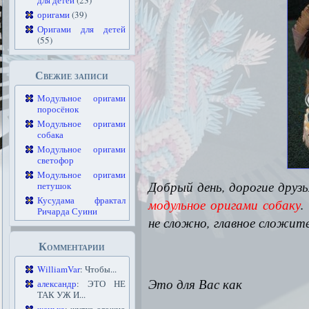
для детей
(23)
оригами
(39)
Оригами для детей
(55)
Свежие записи
Модульное оригами
поросёнок
Модульное оригами
собака
Модульное оригами
светофор
Модульное оригами
Добрый день, дорогие друз
петушок
Кусудама фрактал
модульное оригами собаку
.
Ричарда Суини
не сложно, главное сложит
Комментарии
WilliamVar
: Чтобы...
Это для Вас как
александр
: ЭТО НЕ
ТАК УЖ И...