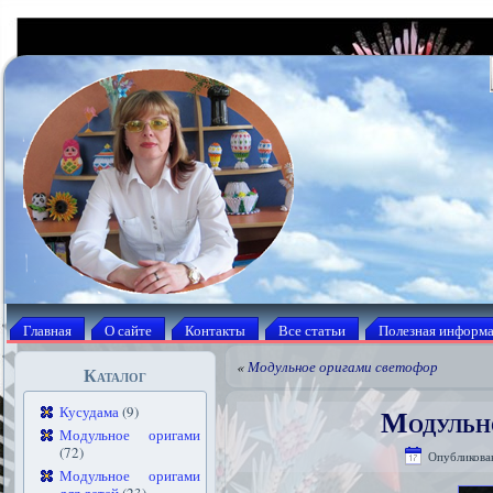
Главная
О сайте
Контакты
Все статьи
Полезная информ
«
Модульное оригами светофор
Каталог
Модульн
Кусудама
(9)
Модульное оригами
(72)
Опубликова
Модульное оригами