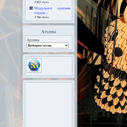
3 853 views
Модульное оригами
сердце...
3 706 views
Архивы
Архивы