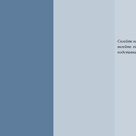
Склейте к
вклейте е
подставки