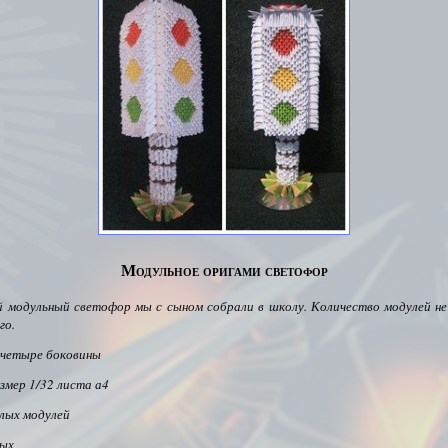
Модульное оригами светофор
й
модульный светофор
мы с сыном собрали в школу. Количество модулей не
го.
четыре боковины
змер 1/32 листа а4
елых модулей
лых