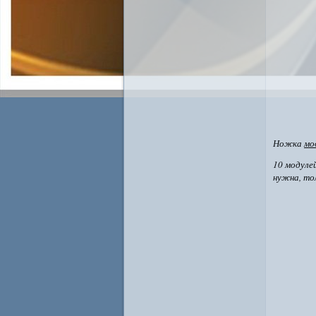
Ножка
мо
10 модуле
нужна, то