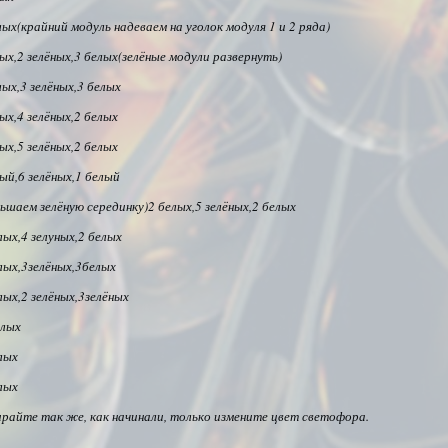
лых(крайний модуль надеваем на уголок модуля 1 и 2 ряда)
ых,2 зелёных,3 белых(зелёные модули развернуть)
лых,3 зелёных,3 белых
ых,4 зелёных,2 белых
ых,5 зелёных,2 белых
ый,6 зелёных,1 белый
ьшаем зелёную серединку)2 белых,5 зелёных,2 белых
ых,4 зелуных,2 белых
лых,3зелёных,3белых
лых,2 зелёных,3зелёных
елых
лых
лых
ирайте так же, как начинали, только измените цвет светофора.