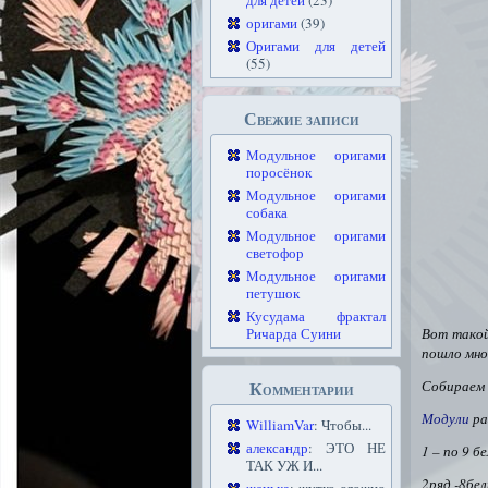
для детей
(23)
оригами
(39)
Оригами для детей
(55)
Свежие записи
Модульное оригами
поросёнок
Модульное оригами
собака
Модульное оригами
светофор
Модульное оригами
петушок
Кусудама фрактал
Ричарда Суини
Вот тако
пошло мно
Комментарии
Собираем 
Модули
ра
WilliamVar
: Чтобы...
александр
: ЭТО НЕ
1 – по 9 б
ТАК УЖ И...
2ряд -8бе