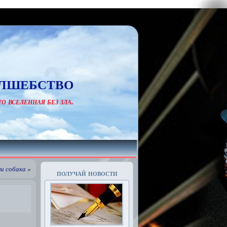
лшебство
о вселенная без зла.
и собака
»
получай новости