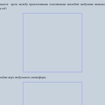
вшиеся щели между приклеенными пластинами заклейте модулями меньшег
а а4)
ройте верх модульного светофора.