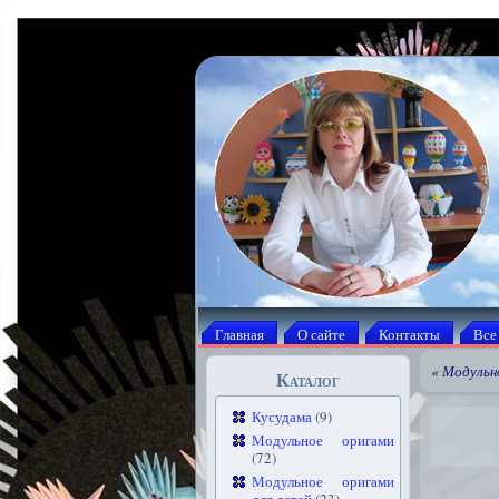
Главная
О сайте
Контакты
Все
«
Модульн
Каталог
Кусудама
(9)
Модульное оригами
(72)
Модульное оригами