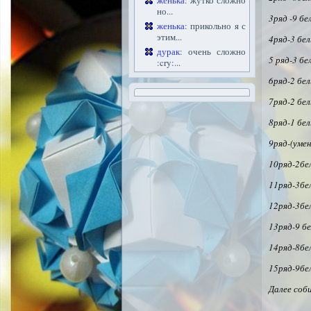
женька
: жутко сложно
но...
3ряд -9 бе
женька
: прикольно я с
этим...
4ряд-3 бел
дурак
: очень сложно
5 ряд-3 бе
:cry:...
6ряд-2 бел
7ряд-2 бел
8ряд-1 бел
9ряд-(умен
10ряд-2бел
11ряд-3бе
12ряд-3бе
13ряд-9 б
14ряд-8бе
15ряд-9бе
Далее соб