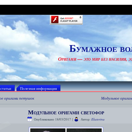
Бумажное во
Оригами — это мир без насилия, эт
 статьи
Полезная информация
ое оригами петушок
Модульное оригам
Модульное оригами светофор
Опубликовано
18/03/2017
|
Автор:
Ekaterina