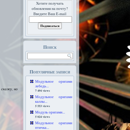
Хотите получать
обновления на почту?
Введите Ваш E-mail
Поиск
Популярные записи
Модульное оригами
лебедь...
 скажу, но
7 494 views
Модульное оригами
каллы...
5 553 views
Модуль оригами...
5 024 views
Модульное оригами
птичка...