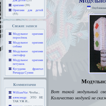
Модульно
для детей
(23)
оригами
(39)
Опубликова
Оригами для детей
(55)
Свежие записи
Модульное оригами
поросёнок
Модульное оригами
собака
Модульное оригами
светофор
Модульное оригами
петушок
Кусудама фрактал
Ричарда Суини
Модульно
Комментарии
Вот такой
модульный св
WilliamVar
: Чтобы...
Количество модулей не ска
александр
: ЭТО НЕ
ТАК УЖ И...