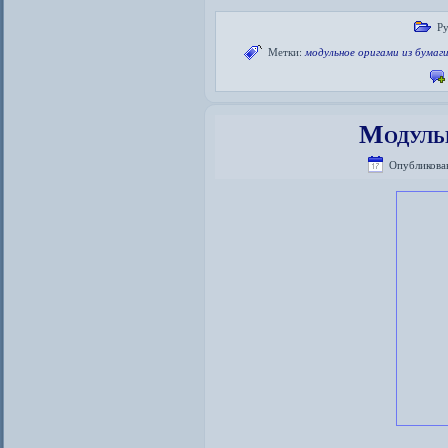
Ру
Метки:
модульное оригами из бумаг
Модуль
Опубликова