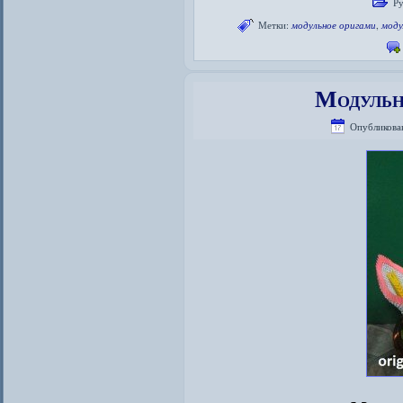
Ру
Метки:
модульное оригами
,
моду
Модульн
Опубликова