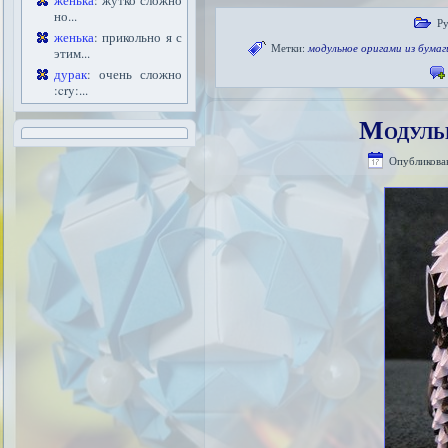
женька
: жутко сложно
но...
Ру
женька
: прикольно я с
Метки:
модульное оригами из бумаг
этим...
дурак
: очень сложно
:cry:...
Модуль
Опубликова