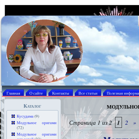
Главная
О сайте
Контакты
Все статьи
Полезная информ
модульно
Каталог
Кусудама
(9)
Страница 1 из 2
1
2
»
Модульное оригами
(72)
Модульное оригами