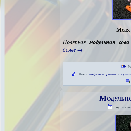
Модул
Полярная
модульная сова
далее
→
Ру
Метки:
модульное оригами из бумаг
Модульно
Опубликова