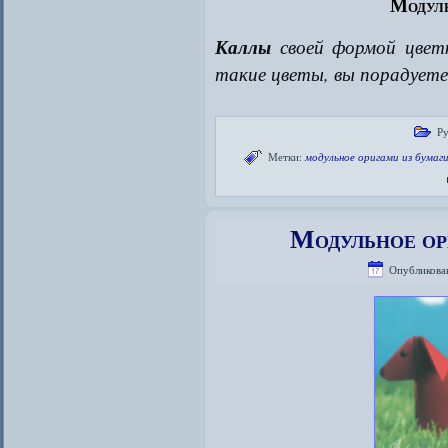
Модуль
Каллы
своей формой цветк
такие цветы, вы порадуете
Ру
Метки:
модульное оригами из бумаг
Модульное ор
Опубликова