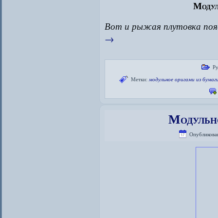
Модул
Вот и рыжая плутовка появ
→
Ру
Метки:
модульное оригами из бумаг
Модульн
Опубликова