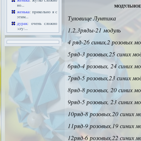
женька
: жутко сложно
модульное
но...
женька
: прикольно я с
этим...
Туловище Лунтика
дурак
: очень сложно
:cry:...
1,2,3ряды-21 модуль
4 ряд-26 синих,2 розовых мо
5ряд-3 розовых,25 синих мо
6ряд-4 розовых, 24 синих мо
7ряд-5 розовых,23 синих мо
8ряд-8 розовых, 20 синих мо
9ряд-5 розовых, 23 синих мо
10ряд-8 розовых,20 синих м
11ряд-9 розовых,19 синих м
12ряд-6 розовых,22 синих м