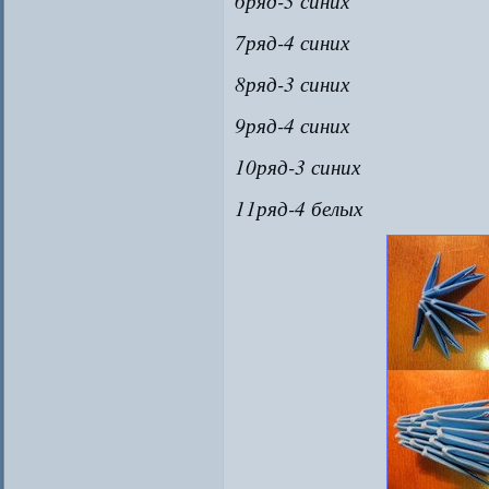
6ряд-3 синих
7ряд-4 синих
8ряд-3 синих
9ряд-4 синих
10ряд-3 синих
11ряд-4 белых