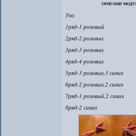
оригами моду
Ухо
1ряд-1 розовый
2ряд-2 розовых
3ряд-3 розовых
4ряд-4 розовых
5ряд-3 розовых,3 синих
6ряд-2 розовых,2 синих
7ряд-1 розовый,2 синих
8ряд-2 синих