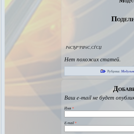
Модул
Подели
РќСЂР°РІРёС‚СЃСЏ
Нет похожих статей.
Рубрика:
Модульн
Добав
Ваш e-mail не будет опубли
Имя
*
E-mail
*