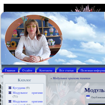
Главная
О сайте
Контакты
Все статьи
Полезная информ
«
Модульное оригами пингвин
Каталог
Модуль
Кусудама
(9)
Модульное оригами
(71)
Опубликова
Модульное оригами