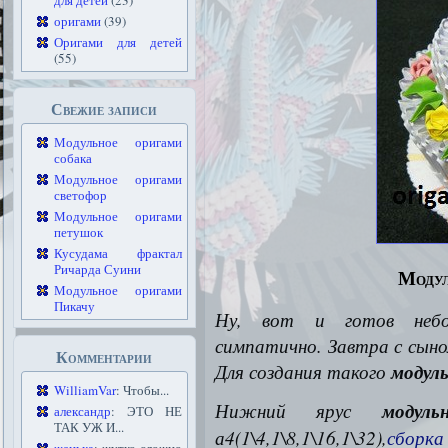
для детей
(23)
оригами
(39)
Оригами для детей
(55)
Свежие записи
Модульное оригами
собака
Модульное оригами
светофор
Модульное оригами
петушок
Кусудама фрактал
Ричарда Суини
Модул
Модульное оригами
Пикачу
Ну, вот и готов небо
симпатично. Завтра с сын
Комментарии
Для создания такого
модул
WilliamVar
: Чтобы...
Нижний ярус
модуль
александр
: ЭТО НЕ
ТАК УЖ И...
а4(1\4,1\8,1\16,1\32),
сборка