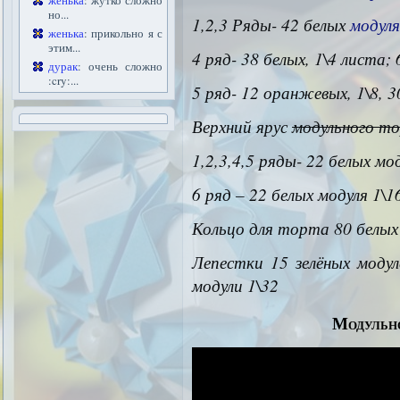
женька
: жутко сложно
но...
1,2,3 Ряды- 42 белых
модуля
женька
: прикольно я с
этим...
4 ряд- 38 белых, 1\4 листа;
дурак
: очень сложно
:cry:...
5 ряд- 12 оранжевых, 1\8, 3
Верхний ярус
модульного т
1,2,3,4,5 ряды- 22 белых мод
6 ряд – 22 белых модуля 1\1
Кольцо для торта 80 белых
Лепестки 15 зелёных моду
модули 1\32
Модульно