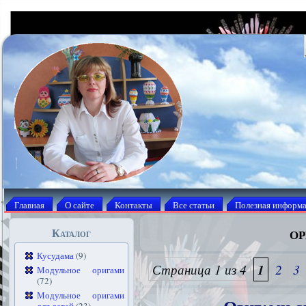
Главная
О сайте
Контакты
Все статьи
Полезная информ
ор
Каталог
Кусудама
(9)
Страница 1 из 4
1
2
3
Модульное оригами
(72)
Модульное оригами