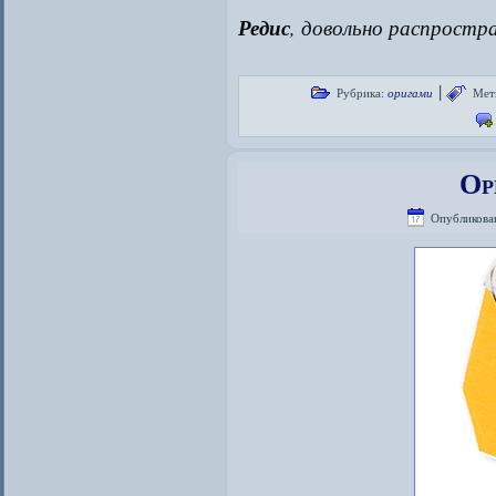
Редис
, довольно распростр
|
Рубрика:
оригами
Мет
Ор
Опубликова