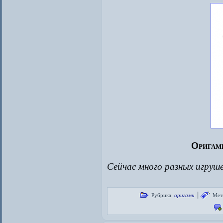
Оригам
Сейчас много разных игруш
|
Рубрика:
оригами
Мет