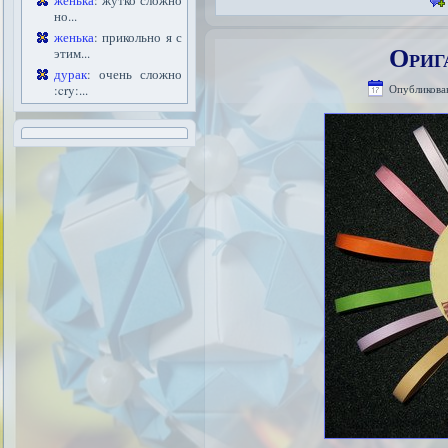
женька
: жутко сложно
но...
женька
: прикольно я с
Ориг
этим...
дурак
: очень сложно
:cry:...
Опубликова