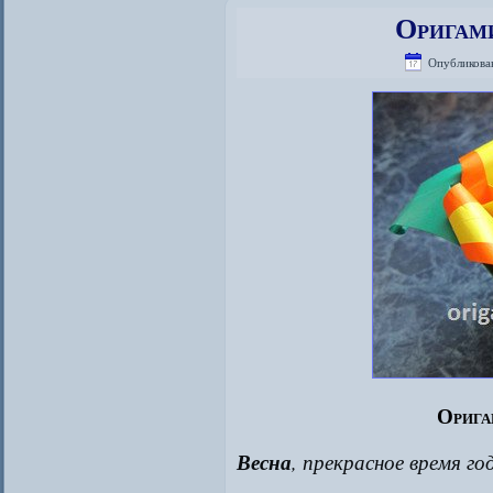
Оригам
Опубликова
Орига
Весна
, прекрасное время го