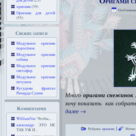
Оригами с
для детей
(23)
оригами
(39)
Опубликова
Оригами для детей
(55)
Свежие записи
Модульное оригами
поросёнок
Модульное оригами
собака
Модульное оригами
светофор
Модульное оригами
петушок
Кусудама фрактал
Ричарда Суини
Много
оригами снежинок
хочу показать как собрат
Комментарии
далее
→
WilliamVar
: Чтобы...
александр
: ЭТО НЕ
|
Рубрика:
оригами
Метки:
ТАК УЖ И...