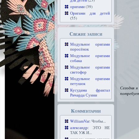
для детей
(23)
оригами
(39)
Оригами для детей
(55)
Свежие записи
Модульное оригами
поросёнок
Модульное оригами
собака
Модульное оригами
светофор
Модульное оригами
петушок
Сегодня я
Кусудама фрактал
потребует
Ричарда Суини
Комментарии
WilliamVar
: Чтобы...
александр
: ЭТО НЕ
ТАК УЖ И...