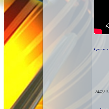
Оригами к
РќСЂР°Р