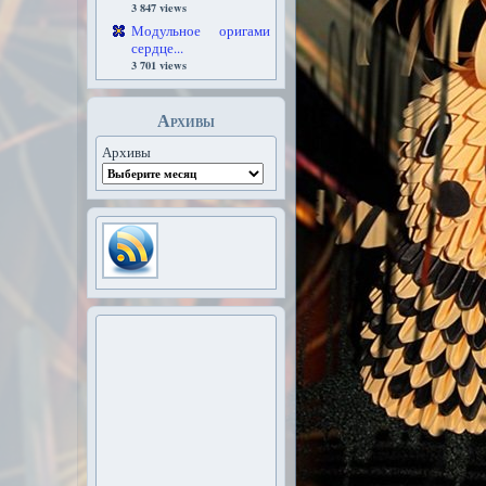
3 847 views
Модульное оригами
сердце...
3 701 views
Архивы
Архивы