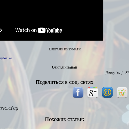
Оригами из бумаги
лубника
Оригами банан
{lang: 'ru'}
S
Поделиться в соц. сетях
ІРёС‚СЃСЏ
Похожие статьи: