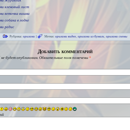
ми журавлик
ми кленовый лист
ми веточка вишни
ми собака в лодке
ми редис
Рубрика:
оригами
|
Метки:
оригами видео
,
оригами из бумаги
,
оригами схемы
Добавить комментарий
 не будет опубликован.
Обязательные поля помечены
*
ий