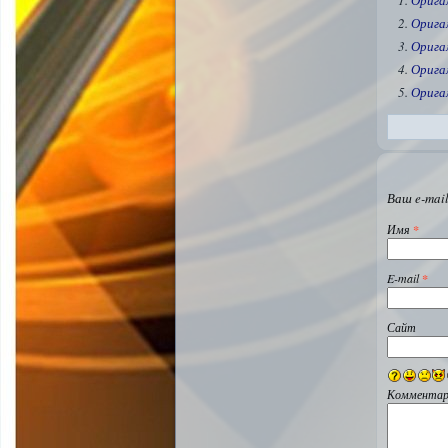
Орига
Орига
Орига
Орига
Орига
Ваш e-mail
Имя
*
E-mail
*
Сайт
Комментар