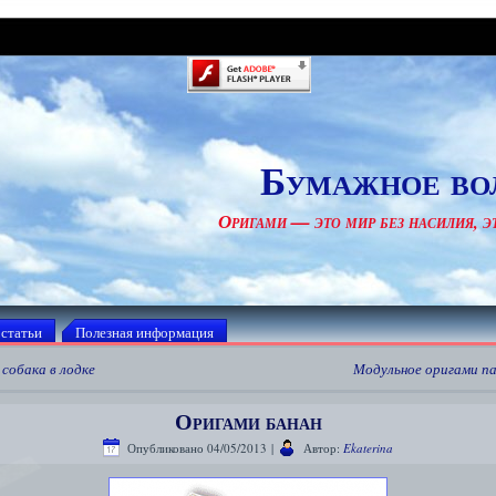
Бумажное во
Оригами — это мир без насилия, эт
 статьи
Полезная информация
собака в лодке
Модульное оригами п
Оригами банан
Опубликовано
04/05/2013
|
Автор:
Ekaterina