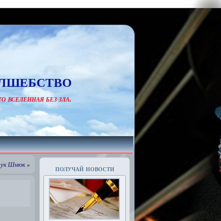
лшебство
о вселенная без зла.
аук Шнюк
»
получай новости