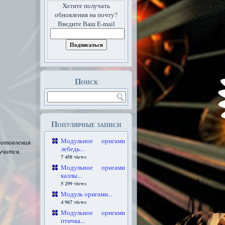
Хотите получать
обновления на почту?
Введите Ваш E-mail
Поиск
Популярные записи
Модульное оригами
готовления
лебедь...
учится.
7 458 views
Модульное оригами
каллы...
5 299 views
Модуль оригами...
4 967 views
Модульное оригами
птичка...