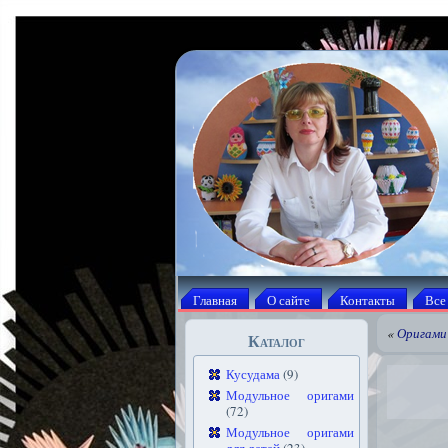
Главная
О сайте
Контакты
Все
«
Оригами 
Каталог
Кусудама
(9)
Модульное оригами
(72)
Модульное оригами