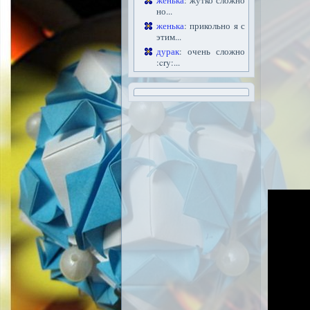
женька
: жутко сложно
но...
женька
: прикольно я с
этим...
дурак
: очень сложно
:cry:...