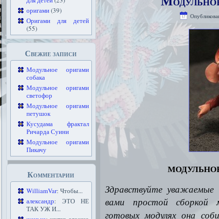
Модульное
для детей
(23)
оригами
(39)
Опубликова
Оригами для детей
(55)
Свежие записи
Модульное оригами
собака
Модульное оригами
светофор
Модульное оригами
петушок
Кусудама фрактал
Ричарда Суини
Модульное оригами
Пикачу
модульное
Комментарии
Здравствуйте уважаемые 
WilliamVar
: Чтобы...
вами простой сборкой
александр
: ЭТО НЕ
ТАК УЖ И...
готовых модулях она соб