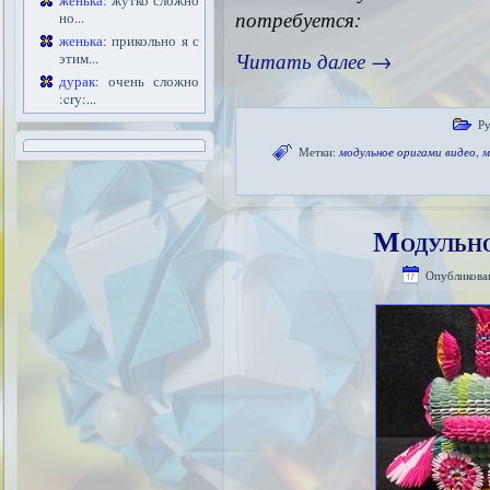
женька
: жутко сложно
потребуется:
но...
женька
: прикольно я с
Читать далее
→
этим...
дурак
: очень сложно
:cry:...
Ру
Метки:
модульное оригами видео
,
м
Модульно
Опубликова