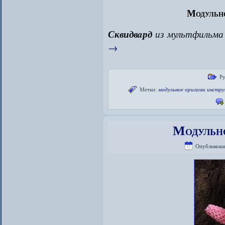
Модульн
Сквидвaрд
из мультфильма
→
Ру
Метки:
модульное оригами инстру
Модульн
Опубликова