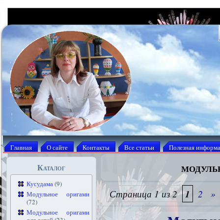
Главная
О сайте
Контакты
Все статьи
Полезная информ
модуль
Каталог
Кусудама
(9)
Страница 1 из 2
1
2
»
Модульное оригами
(72)
Модульное оригами