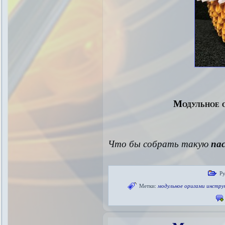
Модульное о
Что бы собрать такую
па
Ру
Метки:
модульное оригами инстру