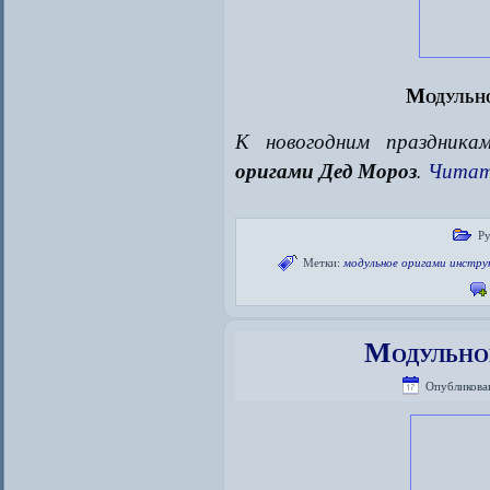
Модульно
К новогодним праздник
оригами Дед Мороз
.
Читат
Ру
Метки:
модульное оригами инстру
Модульно
Опубликова