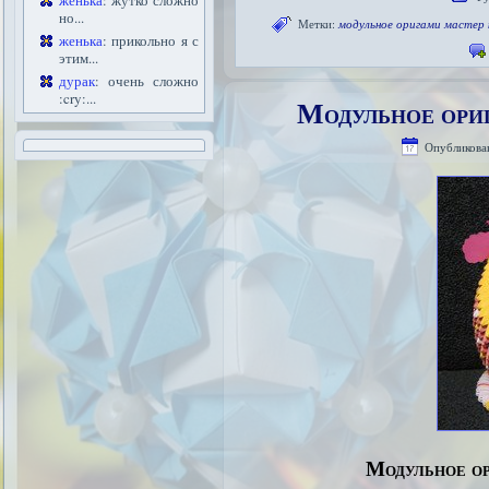
женька
: жутко сложно
но...
Метки:
модульное оригами мастер 
женька
: прикольно я с
этим...
дурак
: очень сложно
:cry:...
Модульное ори
Опубликова
Модульное ор