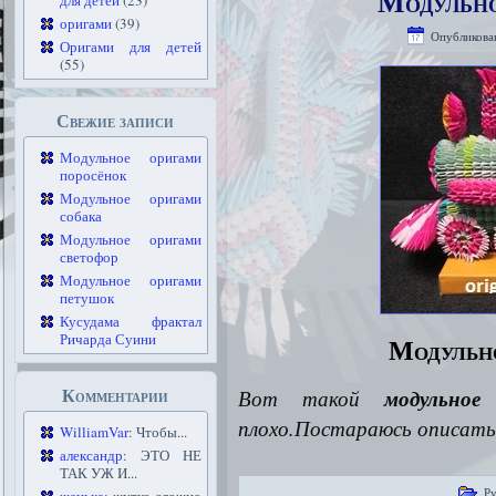
Модульно
для детей
(23)
оригами
(39)
Опубликова
Оригами для детей
(55)
Свежие записи
Модульное оригами
поросёнок
Модульное оригами
собака
Модульное оригами
светофор
Модульное оригами
петушок
Кусудама фрактал
Ричарда Суини
Модульно
Комментарии
Вот такой
модульное
плохо.Постараюсь описать 
WilliamVar
: Чтобы...
александр
: ЭТО НЕ
ТАК УЖ И...
Ру