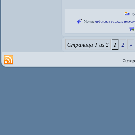
Ру
Метки:
модульное оригами инстру
Страница 1 из 2
1
2
»
Copyrigh