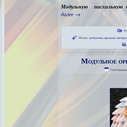
Модульную пасхальную к
далее
→
Ру
Метки:
модульное оригами инстру
Модульное ор
Опубликова