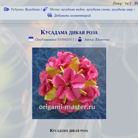
{lang: 'ru'}
S
Рубрика:
Кусудама
|
Метки:
кусудама видео
,
кусудама схема
,
кусудама шар
|
Добавить комментарий
Кусадама дикая роза
Опубликовано
01/04/2013
|
Автор:
Ekaterina
Кусадама дикая роза