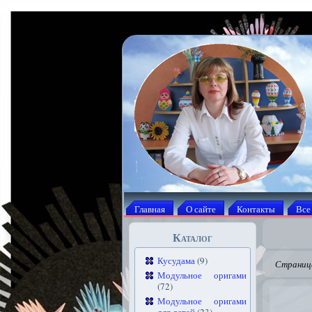
Главная
О сайте
Контакты
Все
Каталог
Кусудама
(9)
Страница
Модульное оригами
(72)
Модульное оригами