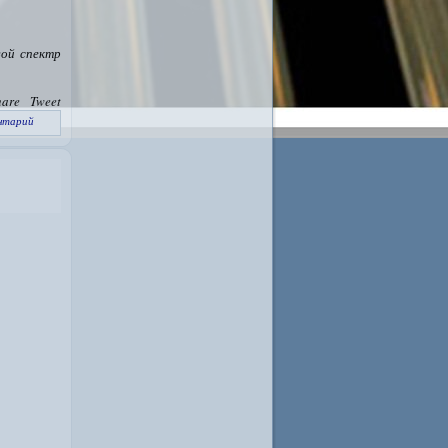
вой спектр
hare
Tweet
нтарий