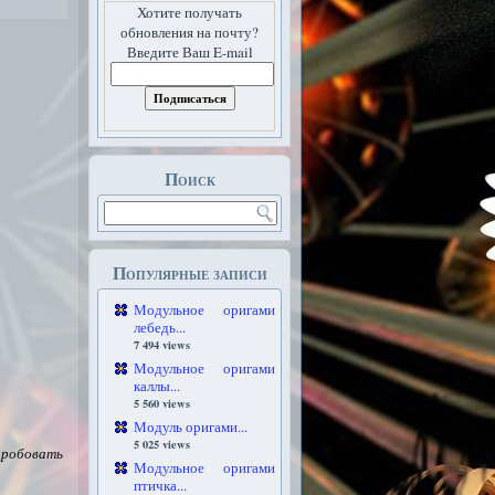
Хотите получать
обновления на почту?
Введите Ваш E-mail
Поиск
Популярные записи
Модульное оригами
лебедь...
7 494 views
Модульное оригами
каллы...
5 560 views
Модуль оригами...
5 025 views
опробовать
Модульное оригами
птичка...