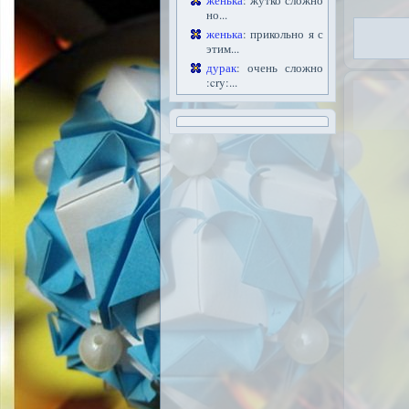
женька
: жутко сложно
но...
женька
: прикольно я с
этим...
дурак
: очень сложно
:cry:...