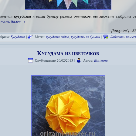
овления
кусудамы
я взяла бумагу разных оттенков, вы можете выбрать с
итать далее
→
{lang: 'ru'}
S
брика:
Кусудама
|
Метки:
кусудама видео
,
кусудамы из бумаги
|
Добавить комме
Кусудама из цветочков
Опубликовано
20/02/2013
|
Автор:
Ekaterina