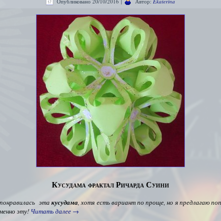
Опубликовано
20/10/2016
|
Автор:
Ekaterina
Кусудама фрактал Ричарда Суини
 понравилась эта
кусудама
, хотя есть вариант по проще, но я предлагаю п
менно эту!
Читать далее
→