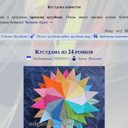
Кусудама конфетти
кая и красивая
оригами кусудама
. Очень много внимая нужно буде
лению деталей
Читать далее
→
{lang: 'ru'}
S
Рубрика:
Кусудама
|
Метки:
кусудама видео
,
кусудама шар
|
Добавить коммент
Кусудама из 24 ромбов
Опубликовано
25/02/2013
|
Автор:
Ekaterina