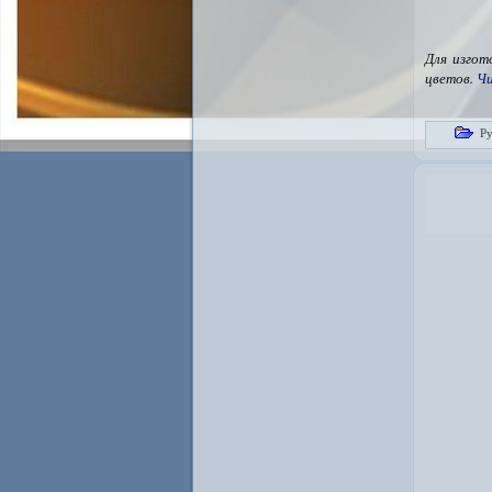
Для изгот
цветов.
Ч
Ру