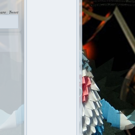
hare
Tweet