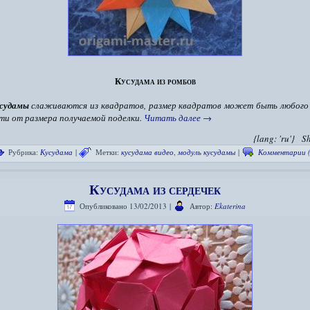
Кусудама из ромбов
судамы
слаживаются из квадратов, размер квадратов может быть любого 
ти от размера получаемой поделки.
Читать далее
→
{lang: 'ru'}
S
Рубрика:
Кусудама
|
Метки:
кусудама видео
,
модуль кусудамы
|
Комментарии (
Кусудама из сердечек
Опубликовано
13/02/2013
|
Автор:
Ekaterina