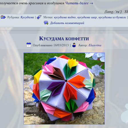
получается очень красивая и воздушная
Читать далее
→
{lang: 'ru'}
S
Рубрика:
Кусудама
|
Метки:
кусудама видео
,
кусудама шар
,
кусудамы из бумаги
|
Добавить комментарий
Кусудама конфетти
Опубликовано
18/03/2013
|
Автор:
Ekaterina