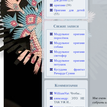
для детей
(23)
оригами
(39)
Оригами для детей
(55)
Свежие записи
Модульное оригами
поросёнок
Модульное оригами
собака
Модульное оригами
светофор
Модульное оригами
петушок
Кусудама фрактал
Ричарда Суини
Комментарии
WilliamVar
: Чтобы...
Мне очень
александр
: ЭТО НЕ
ТАК УЖ И...
собрать и