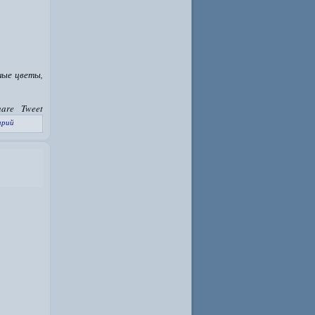
ные цветы,
hare
Tweet
арий