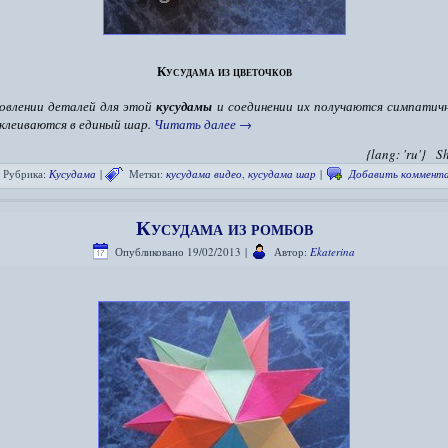
Кусудама из цветочков
овлении деталей для этой
кусудамы
и соединении их получаются симпатич
клеиваются в единый шар.
Читать далее
→
{lang: 'ru'}
S
Рубрика:
Кусудама
|
Метки:
кусудама видео
,
кусудама шар
|
Добавить коммент
Кусудама из ромбов
Опубликовано
19/02/2013
|
Автор:
Ekaterina