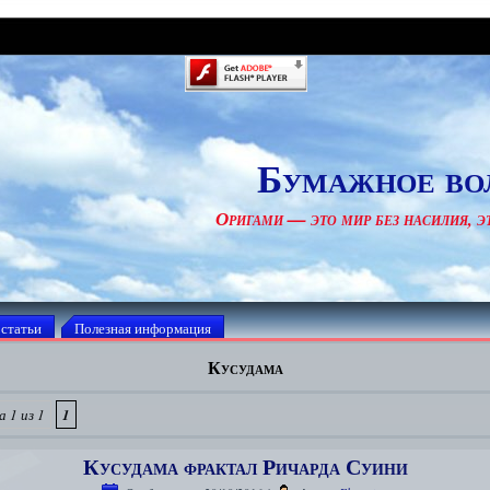
Бумажное во
Оригами — это мир без насилия, эт
 статьи
Полезная информация
Кусудама
 1 из 1
1
Кусудама фрактал Ричарда Суини