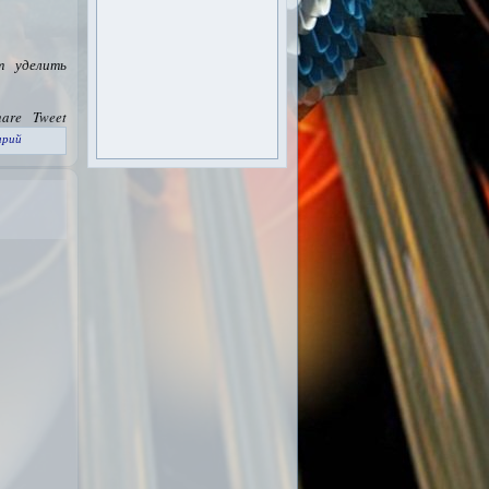
т уделить
hare
Tweet
арий