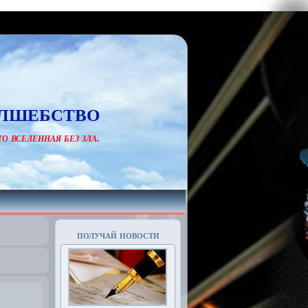
лшебство
о вселенная без зла.
получай новости