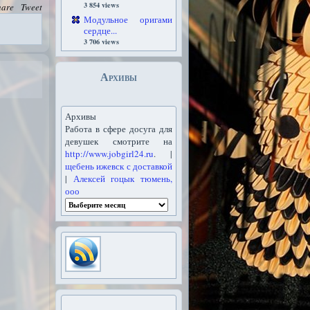
3 854 views
hare
Tweet
Модульное оригами
сердце...
3 706 views
Архивы
Архивы
Работа в сфере досуга для
девушек смотрите на
http://www.jobgirl24.ru
. |
щебень ижевск с доставкой
|
Алексей гоцык тюмень,
ооо