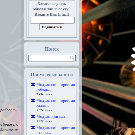
Хотите получать
обновления на почту?
Введите Ваш E-mail
Поиск
Популярные записи
Модульное оригами
лебедь...
7 494 views
Модульное оригами
каллы...
опробовать
5 574 views
Модуль оригами...
5 028 views
изображено
Модульное оригами
одавите не
птичка...