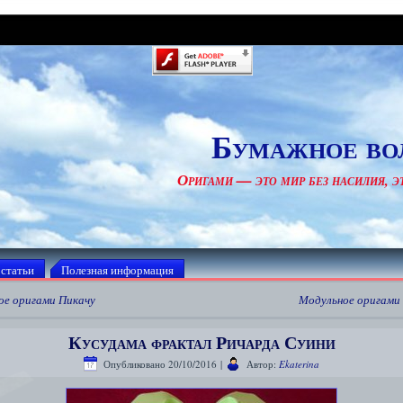
Бумажное во
Оригами — это мир без насилия, эт
 статьи
Полезная информация
ое оригами Пикачу
Модульное оригами
Кусудама фрактал Ричарда Суини
Опубликовано
20/10/2016
|
Автор:
Ekaterina