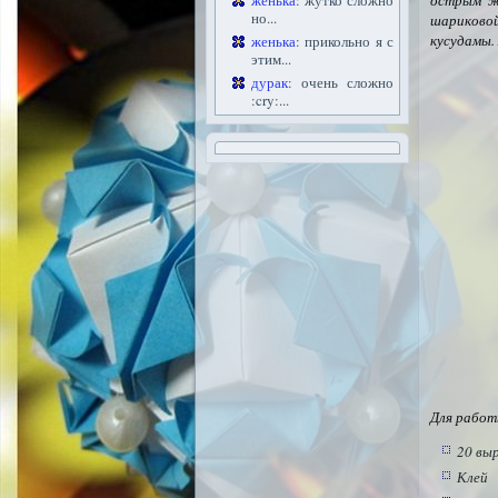
женька
: жутко сложно
острым ж
но...
шариково
кусудамы.
женька
: прикольно я с
этим...
дурак
: очень сложно
:cry:...
Для работ
20 вы
Клей