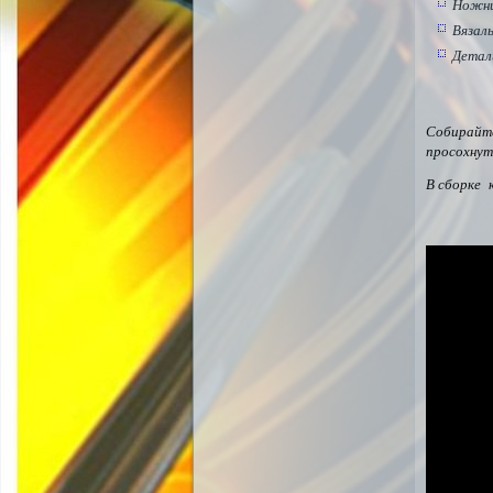
Ножн
Вязал
Детал
Собирайте
просохнут
В сборке 