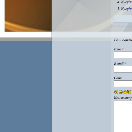
Кусуд
Кусуд
Ваш e-mail
Имя
*
E-mail
*
Сайт
Комментар