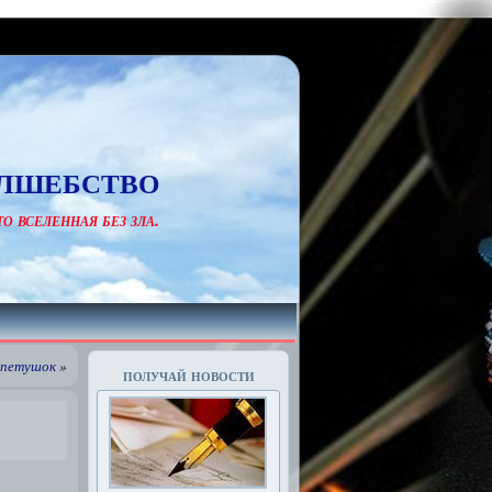
лшебство
о вселенная без зла.
 петушок
»
получай новости