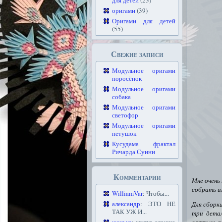
для детей
(23)
оригами
(39)
Оригами для детей
(55)
Свежие записи
Модульное оригами
поросёнок
Модульное оригами
собака
Модульное оригами
светофор
Модульное оригами
петушок
Кусудама фрактал
Ричарда Суини
Комментарии
Мне очень
собрать и
WilliamVar
: Чтобы...
александр
: ЭТО НЕ
Для сборк
ТАК УЖ И...
три детал