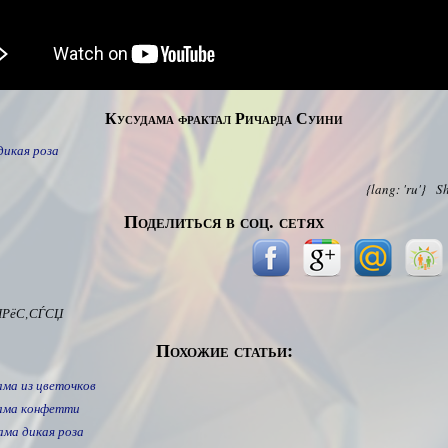
Кусудама фрактал Ричарда Суини
дикая роза
{lang: 'ru'}
S
Поделиться в соц. сетях
ІРёС‚СЃСЏ
Похожие статьи:
ама из цветочков
ама конфетти
ама дикая роза