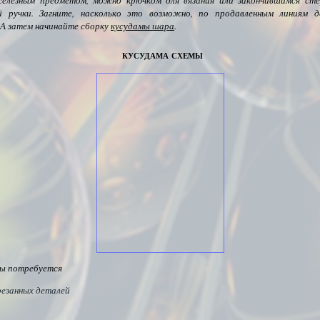
елезным предметом, можно крючком для вязания или закончившимся ст
й ручки. Загните, насколько это возможно, по продавленным линиям д
 А затем начинайте сборку
кусудамы шара
.
кусудама схемы
ы потребуется
резанных деталей