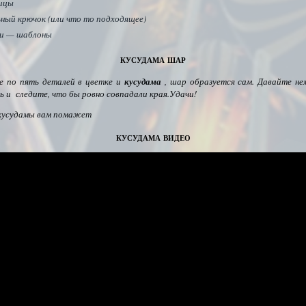
ицы
ьный крючок (или что то подходящее)
и — шаблоны
кусудама шар
 по пять деталей в цветке и
кусудама
, шар образуется сам. Давайте не
ь и следите, что бы ровно совпадали края.Удачи!
кусудамы вам помажет
кусудама видео