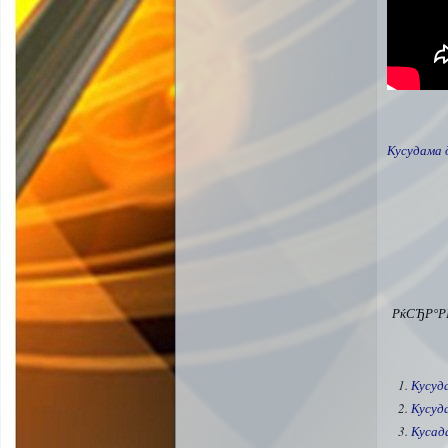
Кусудама 
РќСЂР°Р
Кусуд
Кусуд
Кусад