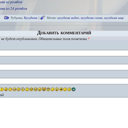
ама из ромбов
ама из 24 ромбов
Рубрика:
Кусудама
|
Метки:
кусудама видео
,
кусудама схема
,
кусудама шар
Добавить комментарий
 не будет опубликован.
Обязательные поля помечены
*
ий