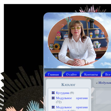
Главная
О сайте
Контакты
Все
«
Модульн
Каталог
Кусудама
(9)
Модульное оригами
(72)
Модульное оригами