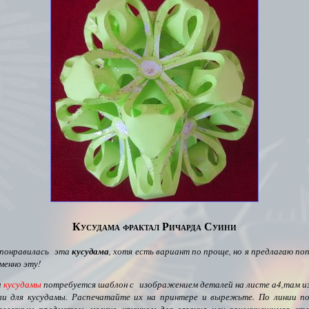
Кусудама фрактал Ричарда Суини
 понравилась эта
кусудама
, хотя есть вариант по проще, но я предлагаю п
менно эту!
и
кусудамы
потребуется шаблон с изображением деталей на листе а4,там 
и для кусудамы. Распечатайте их на принтере и вырежьте. По линии п