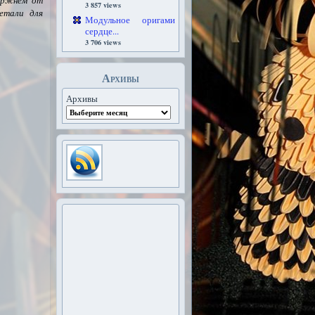
ержнем от
3 857 views
етали для
Модульное оригами
сердце...
3 706 views
Архивы
Архивы