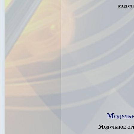
модул
Модульн
Модульное ор