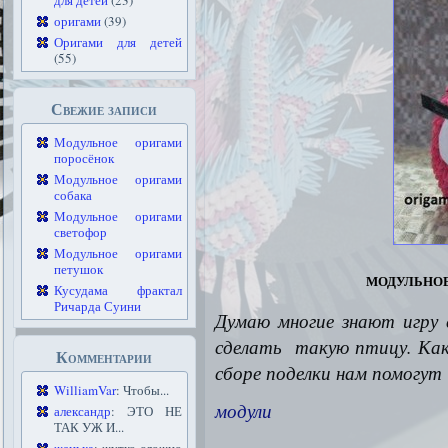
для детей
(23)
оригами
(39)
Оригами для детей
(55)
Свежие записи
Модульное оригами
поросёнок
Модульное оригами
собака
Модульное оригами
светофор
Модульное оригами
петушок
модульное
Кусудама фрактал
Ричарда Суини
Думаю многие знают игру 
сделать такую птицу. Как
Комментарии
сборе поделки нам помогут
WilliamVar
: Чтобы...
модули
александр
: ЭТО НЕ
ТАК УЖ И...