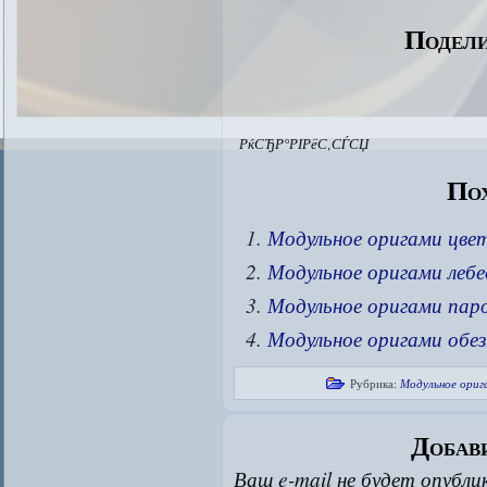
Подели
РќСЂР°РІРёС‚СЃСЏ
Пох
Модульное оригами цве
Модульное оригами лебе
Модульное оригами пар
Модульное оригами обез
Рубрика:
Модульное ориг
Добав
Ваш e-mail не будет опубли