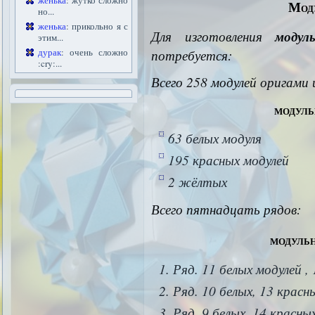
женька
: жутко сложно
Мод
но...
женька
: прикольно я с
Для изготовления
модул
этим...
дурак
: очень сложно
потребуется:
:cry:...
Всего 258 модулей оригами 
модуль
63 белых модуля
195 красных модулей
2 жёлтых
Всего пятнадцать рядов:
модуль
Ряд. 11 белых модулей ,
Ряд. 10 белых, 13 красн
Ряд. 9 белых, 14 красны