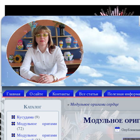
Главная
О сайте
Контакты
Все статьи
Полезная информ
«
Модульное оригами сердце
Каталог
Модульное ори
Кусудама
(9)
Модульное оригами
(72)
Опубликова
Модульное оригами