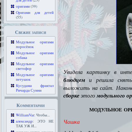
для детей
(23)
оригами
(39)
Оригами для детей
(55)
Свежие записи
Модульное оригами
поросёнок
Модульное оригами
собака
Модульное оригами
светофор
Увидела картинку в ин
Модульное оригами
блюдцем
и решила снять 
петушок
Кусудама фрактал
выложить на сайт.
Наконе
Ричарда Суини
сборке
этого
модульного о
Комментарии
модульное ор
WilliamVar
: Чтобы...
Чашка
александр
: ЭТО НЕ
ТАК УЖ И...