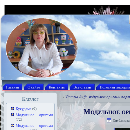
Главная
О сайте
Контакты
Все статьи
Полезная информ
«
Victoria Ruffo модульное оригами пор
Каталог
Модульное ор
Кусудама
(9)
Модульное оригами
(72)
Опубликова
Модульное оригами