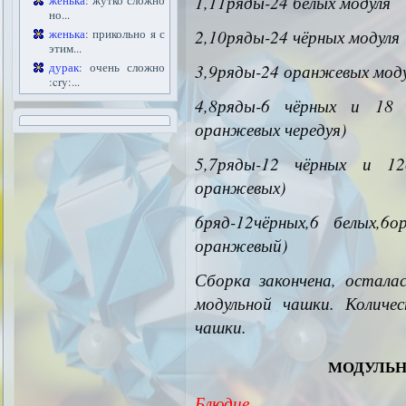
1,11ряды-24 белых модуля
женька
: жутко сложно
но...
2,10ряды-24 чёрных модуля
женька
: прикольно я с
этим...
дурак
: очень сложно
3,9ряды-24 оранжевых мод
:cry:...
4,8ряды-6 чёрных и 18
оранжевых чередуя)
5,7ряды-12 чёрных и 1
оранжевых)
6ряд-12чёрных,6 белых,6о
оранжевый)
Сборка
закончена, осталас
модульной чашки. Количе
чашки.
модульн
Блюдце