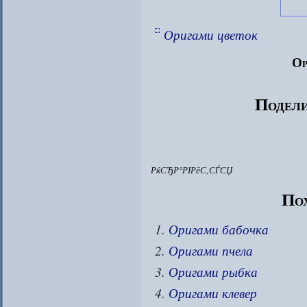
Оригами цветок
Ор
Подели
РќСЂР°РІРёС‚СЃСЏ
Пох
Оригами бабочка
Оригами пчела
Оригами рыбка
Оригами клевер