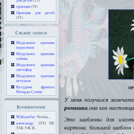
для детей
(23)
оригами
(39)
Оригами для детей
(55)
Свежие записи
Модульное оригами
поросёнок
Модульное оригами
собака
Модульное оригами
светофор
Модульное оригами
петушок
ор
Кусудама фрактал
Ричарда Суини
У меня получился замечат
Комментарии
ромашка
,она как настоящая
WilliamVar
: Чтобы...
Это шаблоны для изгот
александр
: ЭТО НЕ
картона, большой шаблон д
ТАК УЖ И...