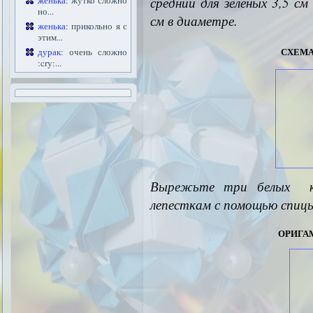
средний для зелёных 3,5 с
женька
: жутко сложно
но...
см в диаметре.
женька
: прикольно я с
этим...
схем
дурак
: очень сложно
:cry:...
Вырежьте три белых кр
лепесткам с помощью спицы
орига