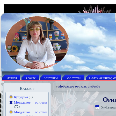
Главная
О сайте
Контакты
Все статьи
Полезная информ
«
Модульное оригами медведь
Каталог
Ори
Кусудама
(9)
Модульное оригами
(72)
Опубликова
Модульное оригами