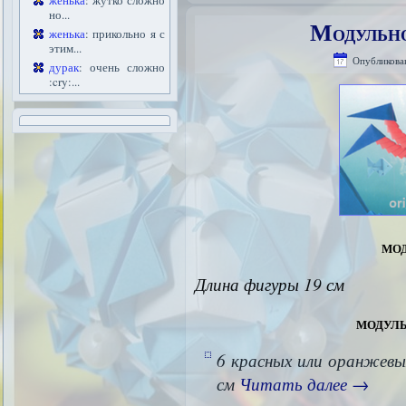
женька
: жутко сложно
но...
Модульно
женька
: прикольно я с
этим...
Опубликова
дурак
: очень сложно
:cry:...
мо
Длина фигуры 19 см
модул
6 красных или оранжевы
см
Читать далее
→