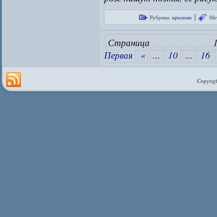
|
Рубрика:
оригами
Ме
Страниц
Первая
«
...
10
...
16
Copyrigh