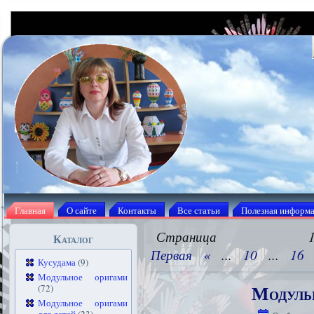
Главная
О сайте
Контакты
Все статьи
Полезная информ
Страниц
Каталог
Первая
«
...
10
...
16
Кусудама
(9)
Модульное оригами
Модуль
(72)
Модульное оригами