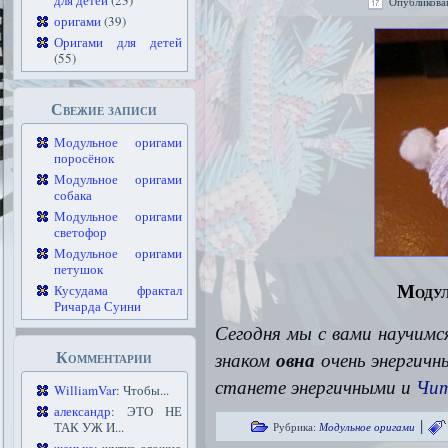
для детей
(23)
Опубликова
оригами
(39)
Оригами для детей
(55)
Свежие записи
Модульное оригами
поросёнок
Модульное оригами
собака
Модульное оригами
светофор
Модульное оригами
петушок
Модул
Кусудама фрактал
Ричарда Суини
Сегодня мы с вами научим
Комментарии
знаком
овна
очень энергичн
станете энергичными и
Чит
WilliamVar
: Чтобы...
александр
: ЭТО НЕ
|
ТАК УЖ И...
Рубрика:
Модульное оригами