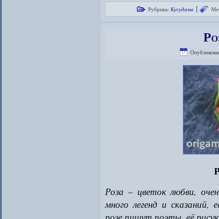
|
Рубрика:
Кусудама
Ме
Ро
Опубликова
Р
Роза – цветок любви, оче
много легенд и сказаний, 
розе пишут поэты, её рис