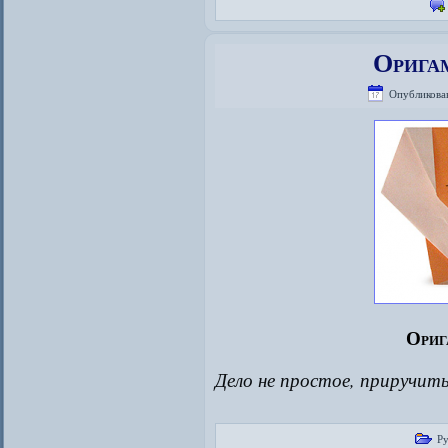
Оригам
Опубликова
Ориг
Дело не простое, приручит
Р