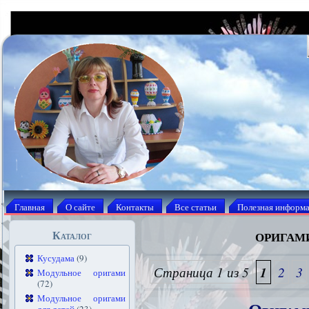
Главная
О сайте
Контакты
Все статьи
Полезная информ
оригам
Каталог
Кусудама
(9)
Страница 1 из 5
1
2
3
Модульное оригами
(72)
Модульное оригами