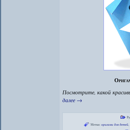
Орига
Посмотрите, какой красив
далее
→
Р
Метки:
оригами для детей