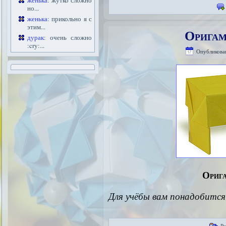
женька
: жутко сложно
но...
женька
: прикольно я с
этим...
Оригам
дурак
: очень сложно
:cry:...
Опубликова
Орига
Для учёбы вам понадобитс
Р