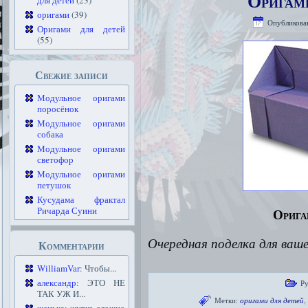
Оригами
для детей
(23)
оригами
(39)
Опубликова
Оригами для детей
(55)
Свежие записи
Модульное оригами
поросёнок
Модульное оригами
собака
Модульное оригами
светофор
Модульное оригами
петушок
Кусудама фрактал
Ричарда Суини
Орига
Очередная поделка для ваш
Комментарии
WilliamVar
: Чтобы...
александр
: ЭТО НЕ
Р
ТАК УЖ И...
Метки:
оригами для детей