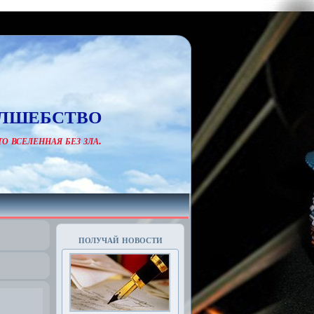
лшебство
о вселенная без зла.
получай новости