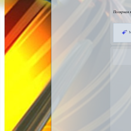
Полярная
М