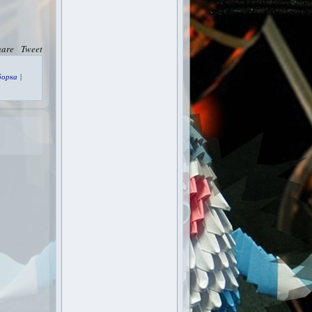
hare
Tweet
борка
|