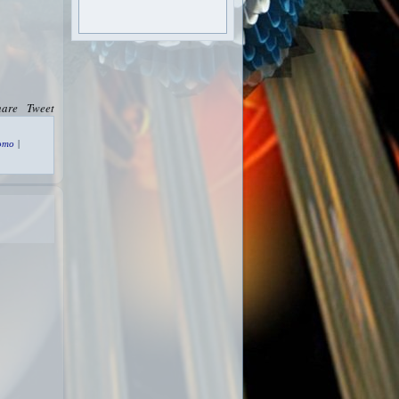
hare
Tweet
ото
|