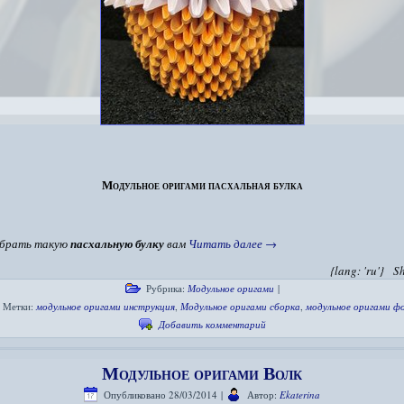
Модульное оригами пасхальная булка
обрать такую
пасхальную булку
вам
Читать далее
→
{lang: 'ru'}
S
Рубрика:
Модульное оригами
|
Метки:
модульное оригами инструкция
,
Модульное оригами сборка
,
модульное оригами ф
Добавить комментарий
Модульное оригами Волк
Опубликовано
28/03/2014
|
Автор:
Ekaterina