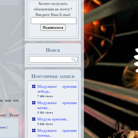
Хотите получать
обновления на почту?
Введите Ваш E-mail
Поиск
Популярные записи
Модульное оригами
лебедь...
7 494 views
ь как его
Модульное оригами
каллы...
5 561 views
hare
Tweet
Модуль оригами...
5 026 views
фото
|
Модульное оригами
птичка...