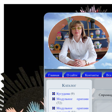
Главная
О сайте
Контакты
Все
Каталог
Кусудама
(9)
Страница
Модульное оригами
(72)
Модульное оригами