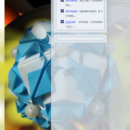
женька
: жутко сложно
но...
женька
: прикольно я с
этим...
дурак
: очень сложно
:cry:...