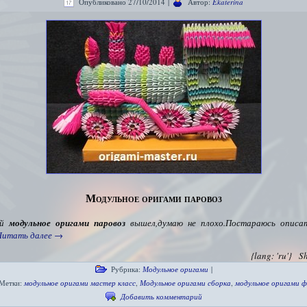
Опубликовано
27/10/2014
|
Автор:
Ekaterina
Модульное оригами паровоз
ой
модульное оригами паровоз
вышел,думаю не плохо.Постараюсь описат
Читать далее
→
{lang: 'ru'}
S
Рубрика:
Модульное оригами
|
Метки:
модульное оригами мастер класс
,
Модульное оригами сборка
,
модульное оригами 
Добавить комментарий