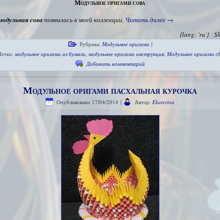
Модульное оригами сова
модульная сова
появилась в моей коллекции,
Читать далее
→
{lang: 'ru'}
S
Рубрика:
Модульное оригами
|
етки:
модульное оригами из бумаги
,
модульное оригами инструкция
,
Модульное оригами с
Добавить комментарий
Модульное оригами пасхальная курочка
Опубликовано
17/04/2014
|
Автор:
Ekaterina