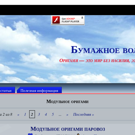
Бумажное во
Оригами — это мир без насилия, эт
 статьи
Полезная информация
Модульное оригами
 2 из 8
«
1
2
3
4
5
...
»
Последняя »
Модульное оригами паровоз