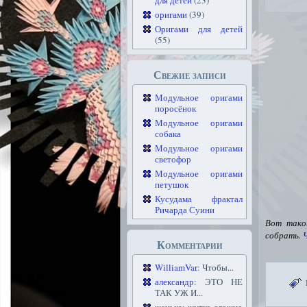
для детей
(23)
оригами
(39)
Оригами для детей
(55)
Свежие записи
Модульное оригами
поросёнок
Модульное оригами
собака
Модульное оригами
светофор
Модульное оригами
петушок
Кусудама фрактал
Ричарда Суини
Вот так
собрать.
Комментарии
WilliamVar
: Чтобы...
александр
: ЭТО НЕ
ТАК УЖ И...