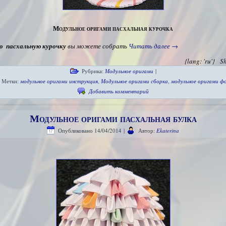
Модульное оригами пасхальная курочка
ю пасхальную курочку
вы можете собрать
Читать далее
→
{lang: 'ru'}
S
Рубрика:
Модульное оригами
|
Метки:
модульное оригами инструкция
,
Модульное оригами сборка
,
модульное оригами ф
Добавить комментарий
Модульное оригами пасхальная булка
Опубликовано
14/04/2014
|
Автор:
Ekaterina