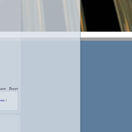
hare
Tweet
ото
|