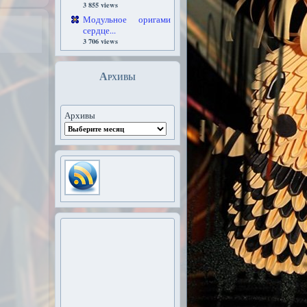
3 855 views
Модульное оригами
сердце...
3 706 views
Архивы
Архивы