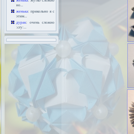
женька
: жутко сложно
но...
женька
: прикольно я с
этим...
дурак
: очень сложно
:cry:...