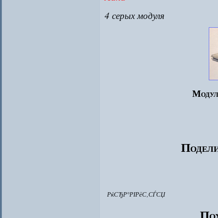
4 серых модуля
Модул
Подели
РќСЂР°РІРёС‚СЃСЏ
Пох