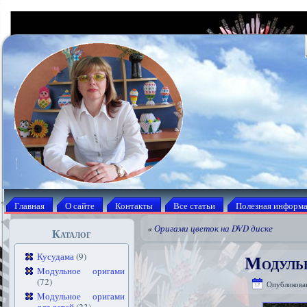
Главная
О сайте
Контакты
Все статьи
Полезная информ
«
Оригами цветок на DVD диске
Каталог
Модульн
Кусудама
(9)
Модульное оригами
(72)
Опубликова
Модульное оригами