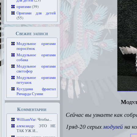
для детей
(23)
оригами
(39)
Оригами для детей
(55)
Свежие записи
Модульное оригами
поросёнок
Модульное оригами
собака
Модульное оригами
светофор
Модульное оригами
петушок
Кусудама фрактал
Ричарда Суини
Модул
Комментарии
Сейчас вы узнаете как соб
WilliamVar
: Чтобы...
1ряд-20 серых
модулей
на к
александр
: ЭТО НЕ
ТАК УЖ И...