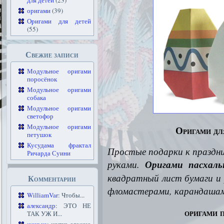
для детей
(23)
оригами
(39)
Оригами для детей
(55)
Свежие записи
Модульное оригами
поросёнок
Модульное оригами
собака
Модульное оригами
светофор
Модульное оригами
Оригами дл
петушок
Кусудама фрактал
Простые подарки к праздни
Ричарда Суини
руками.
Оригами пасхаль
квадратный лист бумаги и 
Комментарии
фломастерами, карандаша
WilliamVar
: Чтобы...
александр
: ЭТО НЕ
оригами 
ТАК УЖ И...