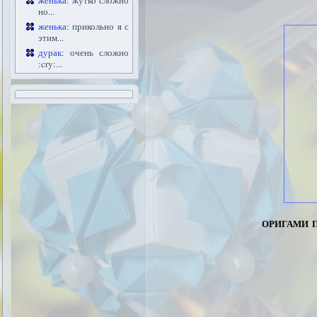
женька
: жутко сложно
но...
женька
: прикольно я с
этим...
дурак
: очень сложно
:cry:...
оригами 