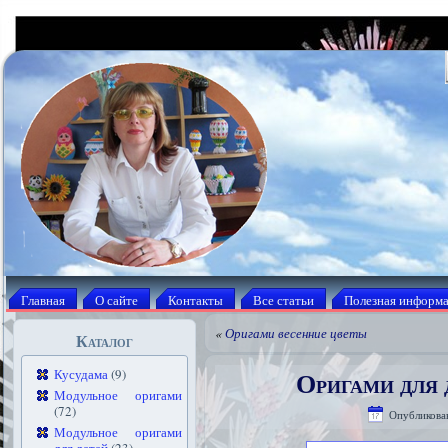
Главная
О сайте
Контакты
Все статьи
Полезная информ
«
Оригами весенние цветы
Каталог
Оригами для 
Кусудама
(9)
Модульное оригами
(72)
Опубликова
Модульное оригами