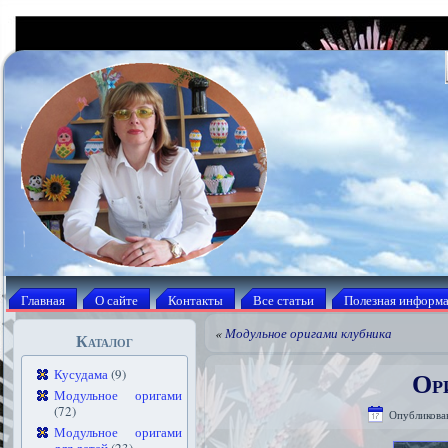
Главная
О сайте
Контакты
Все статьи
Полезная информ
«
Модульное оригами клубника
Каталог
Ор
Кусудама
(9)
Модульное оригами
(72)
Опубликова
Модульное оригами