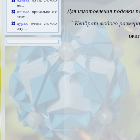
женька
: жутко сложно
но...
Для изготовления поделки 
женька
: прикольно я с
этим...
Квадрат любого размера
дурак
: очень сложно
:cry:...
ориг