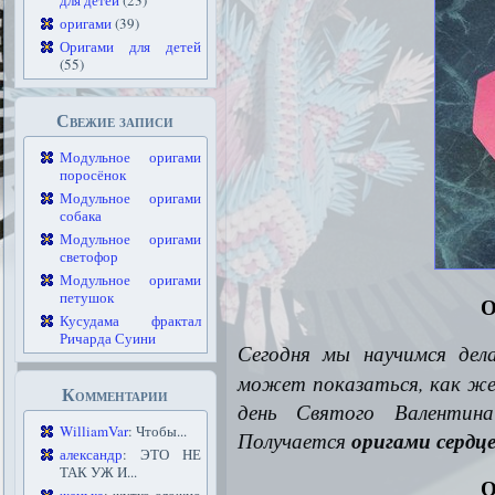
для детей
(23)
оригами
(39)
Оригами для детей
(55)
Свежие записи
Модульное оригами
поросёнок
Модульное оригами
собака
Модульное оригами
светофор
Модульное оригами
петушок
О
Кусудама фрактал
Ричарда Суини
Сегодня мы научимся де
может показаться, как же 
Комментарии
день Святого Валенти
WilliamVar
: Чтобы...
Получается
оригами сердц
александр
: ЭТО НЕ
ТАК УЖ И...
О