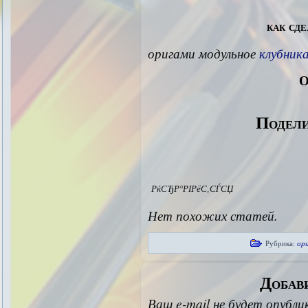
как сд
оригами модульное
клубник
О
Подели
РќСЂР°РІРёС‚СЃСЏ
Нет похожих статей.
Рубрика:
ор
Добав
Ваш e-mail не будет опубли