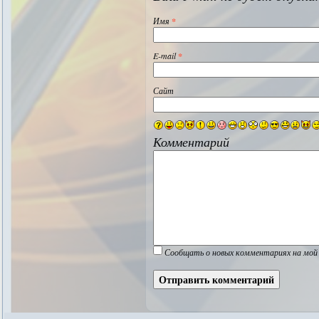
Имя
*
E-mail
*
Сайт
Комментарий
Сообщать о новых комментариях на мой 