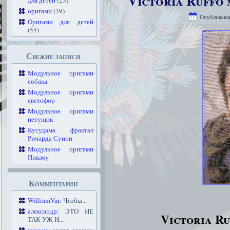
Victoria Ruffo 
для детей
(23)
оригами
(39)
Опубликова
Оригами для детей
(55)
Свежие записи
Модульное оригами
собака
Модульное оригами
светофор
Модульное оригами
петушок
Кусудама фрактал
Ричарда Суини
Модульное оригами
Пикачу
Комментарии
WilliamVar
: Чтобы...
александр
: ЭТО НЕ
Victoria Ru
ТАК УЖ И...