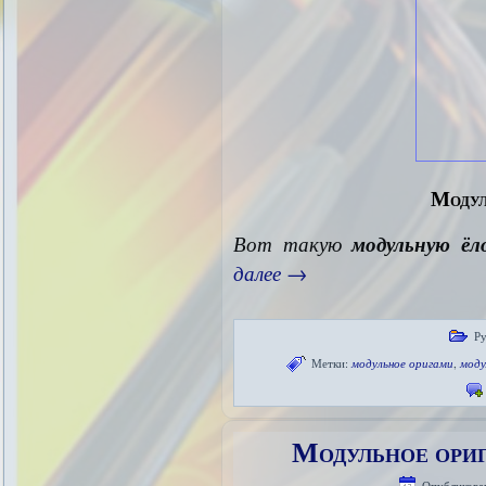
Модул
Вот такую
модульную ёл
далее
→
Ру
Метки:
модульное оригами
,
моду
Модульное ори
Опубликова