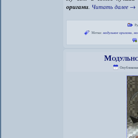
оригами
.
Читать далее
→
Ру
Метки:
модульное оригами
,
мо
Модульно
Опубликова