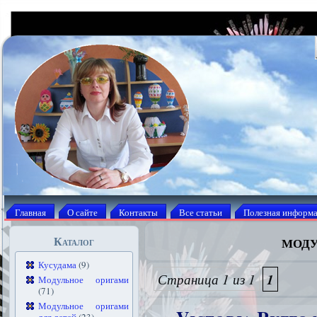
Главная
О сайте
Контакты
Все статьи
Полезная информ
моду
Каталог
Кусудама
(9)
Страница 1 из 1
1
Модульное оригами
(71)
Модульное оригами