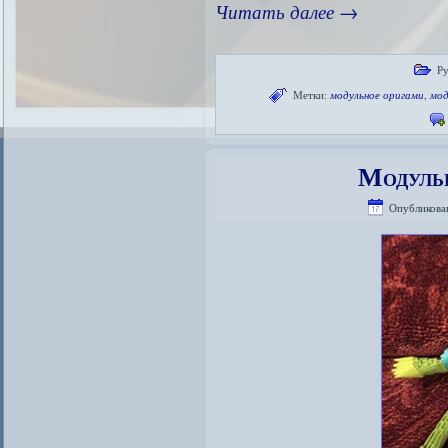
Читать далее
→
Ру
Метки:
модульное оригами
,
мод
Модуль
Опубликова