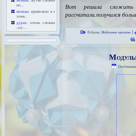
женька
: жутко сложно
но...
Вот решила сложи
женька
: прикольно я с
рассчитала,получился боль
этим...
дурак
: очень сложно
:cry:...
|
Рубрика:
Модульное оригами
Модуль
Опубликова