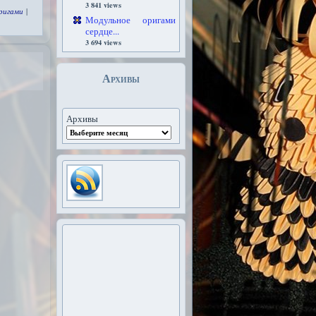
3 841 views
ригами
|
Модульное оригами
сердце...
3 694 views
Архивы
Архивы