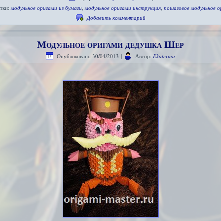
тки:
модульное оригами из бумаги
,
модульное оригами инструкция
,
пошаговое модульное о
Добавить комментарий
Модульное оригами дедушка Шер
Опубликовано
30/04/2013
|
Автор:
Ekaterina