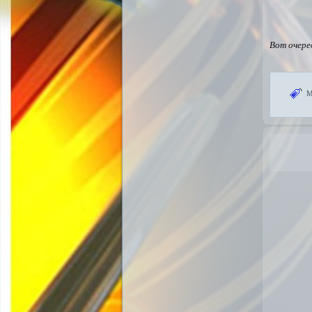
Вот очере
М