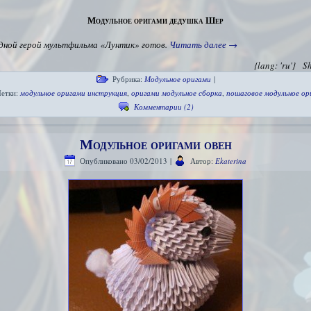
Модульное оригами дедушка Шер
дной герой мультфильма «Лунтик» готов.
Читать далее
→
{lang: 'ru'}
S
Рубрика:
Модульное оригами
|
етки:
модульное оригами инструкция
,
оригами модульное сборка
,
пошаговое модульное ор
Комментарии (2)
Модульное оригами овен
Опубликовано
03/02/2013
|
Автор:
Ekaterina