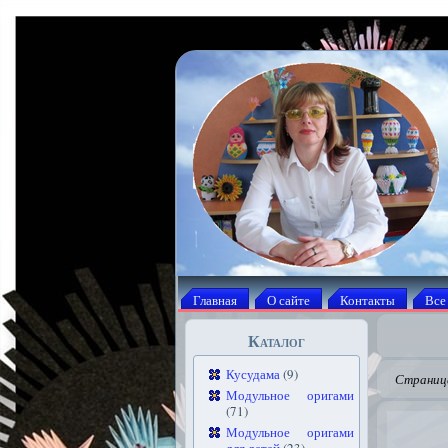
Главная
О сайте
Контакты
Все
Каталог
Кусудама
(9)
Страница
Модульное оригами
(71)
Модульное оригами