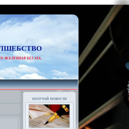
лшебство
о вселенная без зла.
получай новости