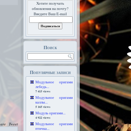
Хотите получать
обновления на почту?
Введите Ваш E-mail
Поиск
Популярные записи
Модульное оригами
лебедь...
7 415 views
Модульное оригами
каллы...
5 165 views
Модуль оригами...
4 922 views
Модульное оригами
hare
Tweet
птичка...