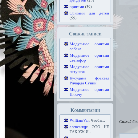
для детей
(23)
оригами
(39)
Оригами для детей
(55)
Свежие записи
Модульное оригами
собака
Модульное оригами
светофор
Модульное оригами
петушок
Кусудама фрактал
Ричарда Суини
Модульное оригами
Пикачу
Комментарии
WilliamVar
: Чтобы...
Самый бог
александр
: ЭТО НЕ
ТАК УЖ И...