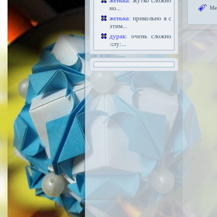
женька
: жутко сложно
но...
Ме
женька
: прикольно я с
этим...
дурак
: очень сложно
:cry:...