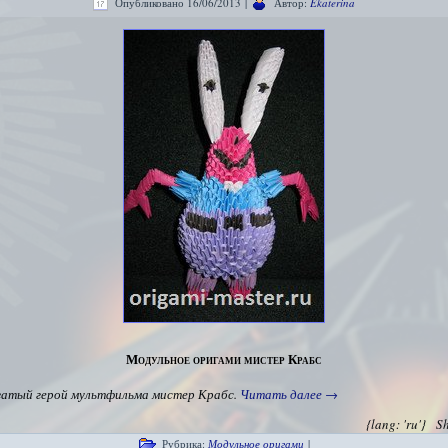
Опубликовано
16/06/2013
|
Автор:
Ekaterina
Модульное оригами мистер Крабс
атый герой мультфильма мистер Крабс.
Читать далее
→
{lang: 'ru'}
S
Рубрика:
Модульное оригами
|