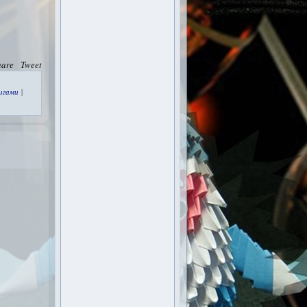
hare
Tweet
игами
|