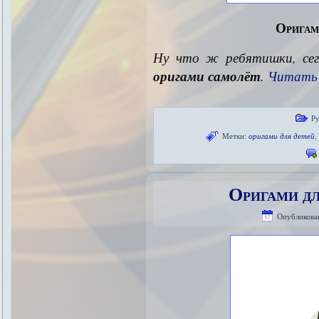
Оригам
Ну что ж ребятишки, се
оригами самолёт
.
Читать
Р
Метки:
оригами для детей
Оригами дл
Опубликова