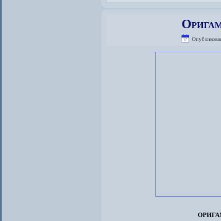
Оригам
Опубликова
орига