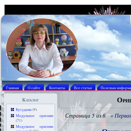
Главная
О сайте
Контакты
Все статьи
Полезная информ
Ориг
Каталог
Кусудама
(9)
Страница 5 из 6
« Перва
Модульное оригами
(71)
Модульное оригами