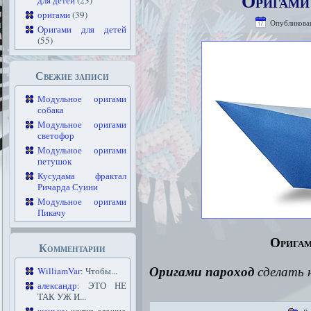
Оригами 
для детей
(23)
оригами
(39)
Опубликова
Оригами для детей
(55)
Свежие записи
Модульное оригами
собака
Модульное оригами
светофор
Модульное оригами
петушок
Кусудама фрактал
Ричарда Суини
Модульное оригами
Пикачу
Оригам
Комментарии
Оригами пароход
сделать 
WilliamVar
: Чтобы...
александр
: ЭТО НЕ
ТАК УЖ И...