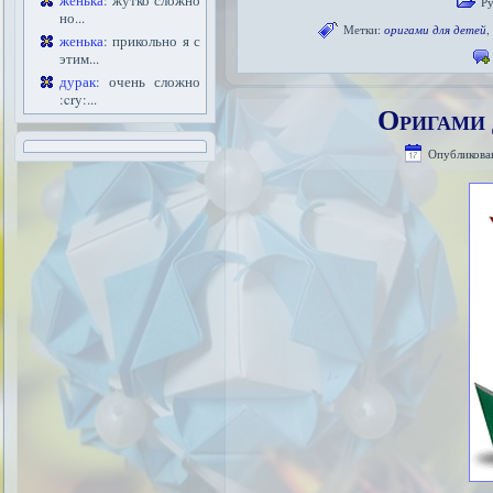
женька
: жутко сложно
Р
но...
Метки:
оригами для детей
женька
: прикольно я с
этим...
дурак
: очень сложно
:cry:...
Оригами 
Опубликова