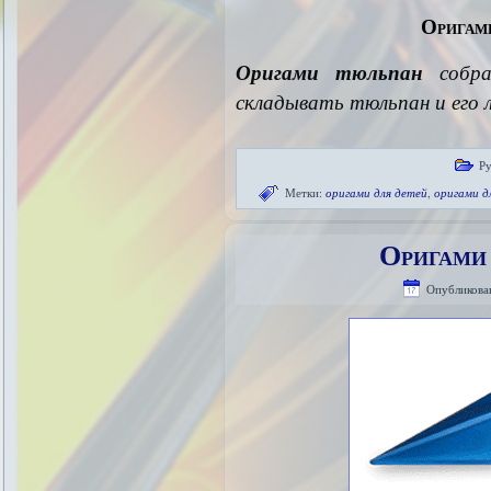
Оригам
Оригами тюльпан
собра
складывать тюльпан и его 
Р
Метки:
оригами для детей
,
оригами д
Оригами 
Опубликова