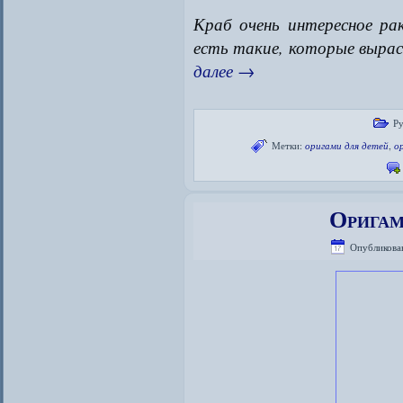
Краб очень интересное ра
есть такие, которые выра
далее
→
Р
Метки:
оригами для детей
,
о
Оригам
Опубликова