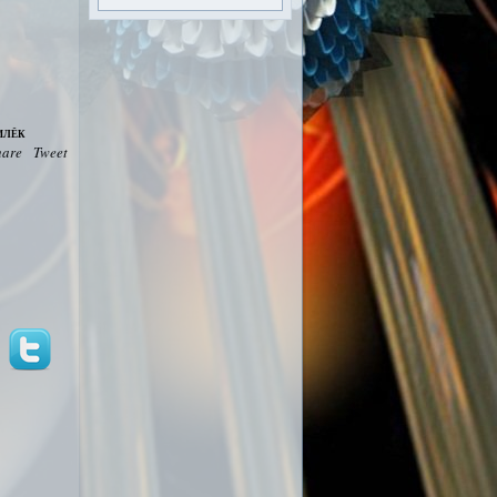
илёк
hare
Tweet