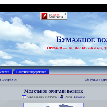
Бумажное во
Оригами — это мир без насилия, эт
 статьи
Полезная информация
 из сердечек
Модульное ориг
Модульное оригами василёк
Опубликовано
14/02/2013
|
Автор:
Ekaterina