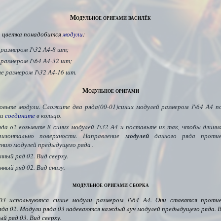
Модульное оригами василёк
о цветка понадобится
модули
:
 размером 1\32 А4-8 шт;
 размером 1\64 А4-32 шт;
ые размером 1\32 А4-16 шт.
Модульное оригами
овьте модули. Сложите два ряда(00-01)синих модулей размером 1\64 А4 п
 и
соедините
в кольцо.
яда о2 возьмите 8 синих модулей 1\32 А4 и поставьте их так, чтобы длинн
ризонтально поверхности. Направление
модулей
данного ряда против
ению модулей предыдущего ряда .
ный ряд 02. Вид сверху.
ный ряд 02. Вид снизу.
модульное оригами сборка
 03 используются синие модули размером 1\64 А4. Они ставятся проти
яда 02. Модули ряда 03 надеваются каждый луч модулей предыдущего ряда. В
й ряд 03. Вид сверху.