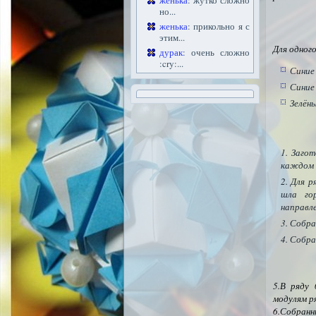
женька
: жутко сложно
но...
женька
: прикольно я с
этим...
Для одног
дурак
: очень сложно
:cry:...
Синие
Синие
Зелён
Загот
каждом
Для р
шла го
направл
Собран
Собран
5.В ряду
модулям р
6.Собранны