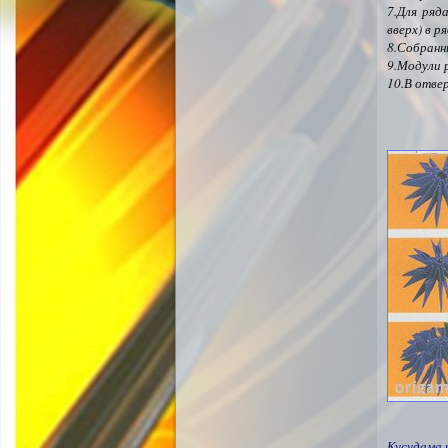
7.Для ряд
вверх) в р
8.Собранн
9.Модули 
10.В отве
Кусудама 