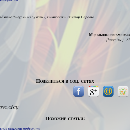
ъёмные фигурки из бумаги», Виктория и Виктор Серовы
Модульное оригами вас
{lang: 'ru'}
S
Поделиться в соц. сетях
ІРёС‚СЃСЏ
Похожие статьи:
ьное оригами подсолнух