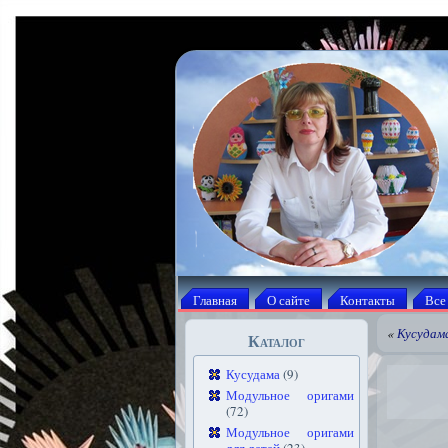
Главная
О сайте
Контакты
Все
«
Кусудама
Каталог
Кусудама
(9)
Модульное оригами
(72)
Модульное оригами