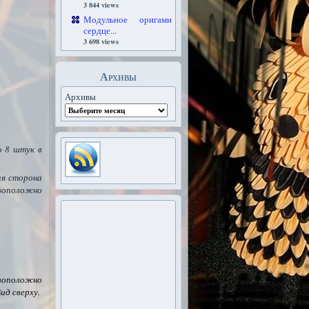
3 844 views
Модульное оригами
сердце...
3 698 views
Архивы
Архивы
о 8 штук в
ая сторона
оположно
воположно
ид сверху.