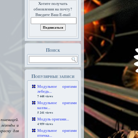
Хотите получать
обновления на почту?
Введите Ваш E-mail
Поиск
Популярные записи
Модульное оригами
лебедь...
7 448 views
Модульное оригами
каллы...
5 241 views
Модуль оригами...
 пшеницей.
4 959 views
 легенды и
Модульное оригами
краску для
птичка...