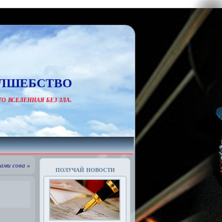
лшебство
о вселенная без зла.
ами сова
»
получай новости