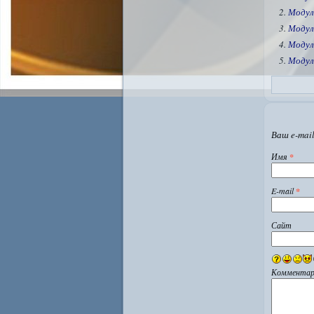
Модул
Модул
Модул
Модул
Ваш e-mail
Имя
*
E-mail
*
Сайт
Комментар