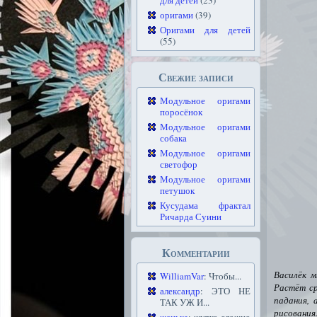
для детей
(23)
оригами
(39)
Оригами для детей
(55)
Свежие записи
Модульное оригами
поросёнок
Модульное оригами
собака
Модульное оригами
светофор
Модульное оригами
петушок
Кусудама фрактал
Ричарда Суини
Комментарии
Василёк м
WilliamVar
: Чтобы...
Растёт ср
александр
: ЭТО НЕ
падания, 
ТАК УЖ И...
рисования