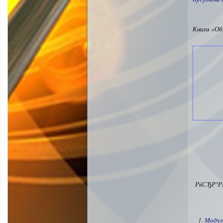
Книга «Об
РќСЂР°Р
Модул