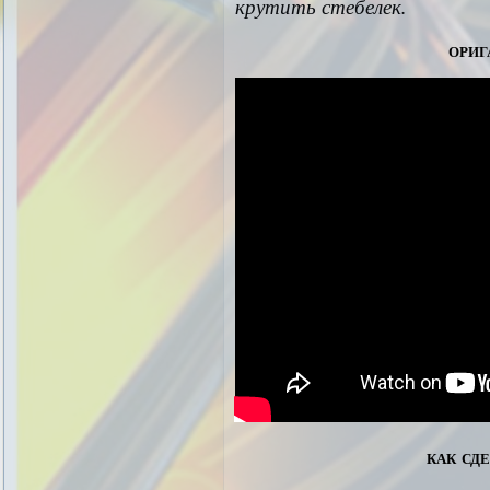
крутить стебелек.
ориг
как сд