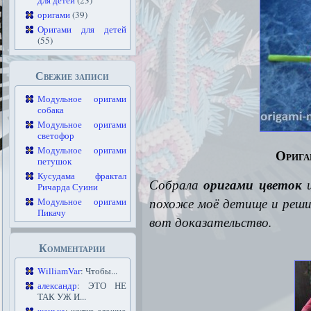
для детей
(23)
оригами
(39)
Оригами для детей
(55)
Свежие записи
Модульное оригами
собака
Модульное оригами
светофор
Модульное оригами
Орига
петушок
Кусудама фрактал
Собрала
оригами цветок
и
Ричарда Суини
похоже моё детище и реш
Модульное оригами
Пикачу
вот доказательство.
Комментарии
WilliamVar
: Чтобы...
александр
: ЭТО НЕ
ТАК УЖ И...