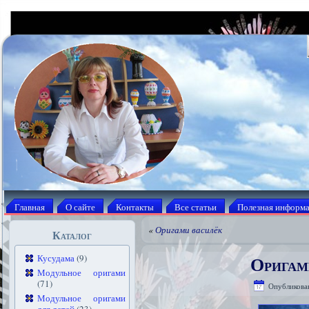
Главная
О сайте
Контакты
Все статьи
Полезная информ
«
Оригами василёк
Каталог
Оригам
Кусудама
(9)
Модульное оригами
(71)
Опубликова
Модульное оригами