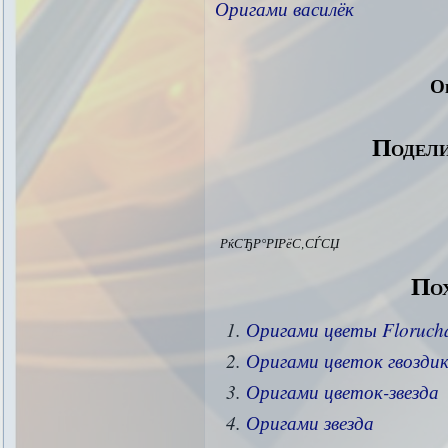
Оригами василёк
О
Подели
РќСЂР°РІРёС‚СЃСЏ
Пох
Оригами цветы Floruch
Оригами цветок гвозди
Оригами цветок-звезда
Оригами звезда