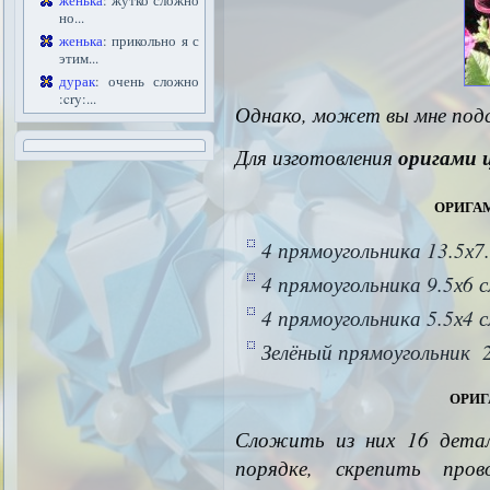
женька
: жутко сложно
но...
женька
: прикольно я с
этим...
дурак
: очень сложно
:cry:...
Однако, может вы мне под
Для изготовления
оригами 
орига
4 прямоугольника 13.5х7
4 прямоугольника 9.5х6 
4 прямоугольника 5.5х4 
Зелёный прямоугольник 
ори
Сложить из них 16 дета
порядке, скрепить пров