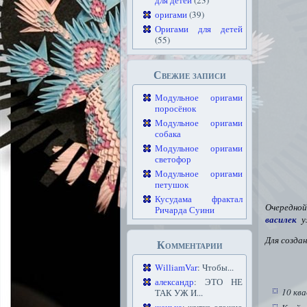
для детей
(23)
оригами
(39)
Оригами для детей
(55)
Свежие записи
Модульное оригами
поросёнок
Модульное оригами
собака
Модульное оригами
светофор
Модульное оригами
петушок
Кусудама фрактал
Очередно
Ричарда Суини
василек
уж
Для созда
Комментарии
WilliamVar
: Чтобы...
александр
: ЭТО НЕ
10 кв
ТАК УЖ И...