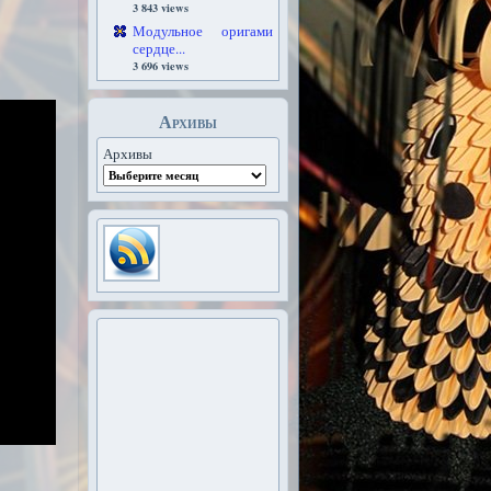
3 843 views
Модульное оригами
сердце...
3 696 views
Архивы
Архивы