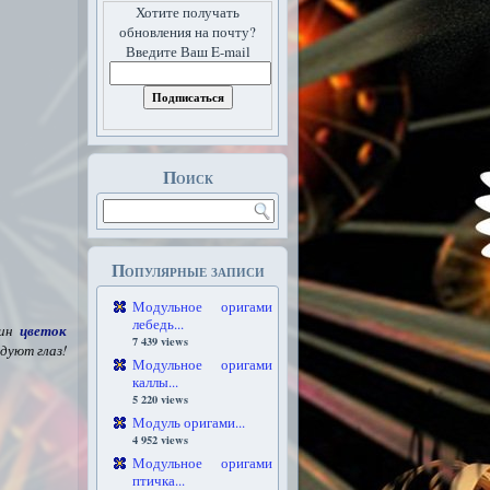
Хотите получать
обновления на почту?
Введите Ваш E-mail
Поиск
Популярные записи
Модульное оригами
лебедь...
ин
цветок
7 439 views
дуют глаз!
Модульное оригами
каллы...
5 220 views
Модуль оригами...
4 952 views
Модульное оригами
птичка...