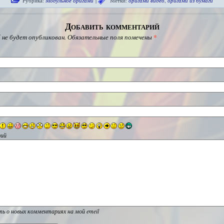
Рубрика:
Модульное оригами
|
Метки:
оригами видео
,
оригами из бумаги
Добавить комментарий
 не будет опубликован.
Обязательные поля помечены
*
ий
ь о новых комментариях на мой emeil