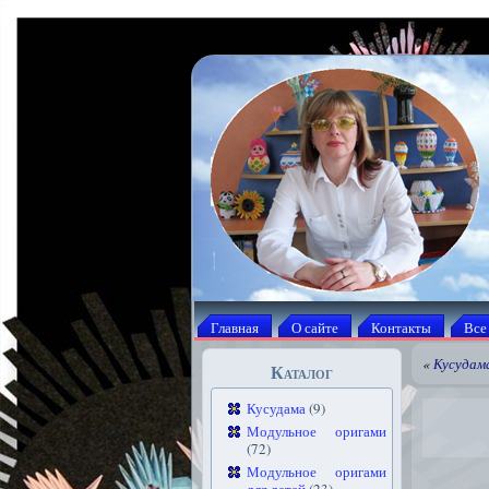
Главная
О сайте
Контакты
Все
«
Кусудама
Каталог
Кусудама
(9)
Модульное оригами
(72)
Модульное оригами