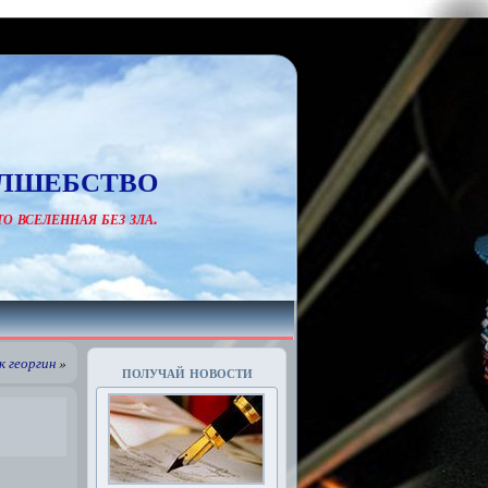
лшебство
о вселенная без зла.
к георгин
»
получай новости