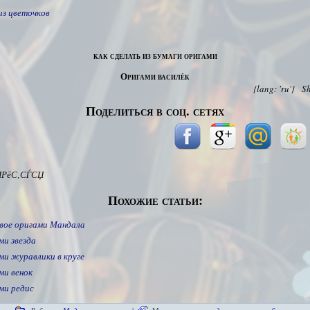
из цветочков
как сделать из бумаги оригами
Оригами василёк
{lang: 'ru'}
S
Поделиться в соц. сетях
ІРёС‚СЃСЏ
Похожие статьи:
вое оригами Мандала
ми звезда
ми журавлики в круге
ми венок
ми редис