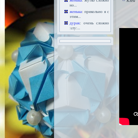
женька
: жутко сложно
Клей
но...
женька
: прикольно я с
этим...
дурак
: очень сложно
:cry:...