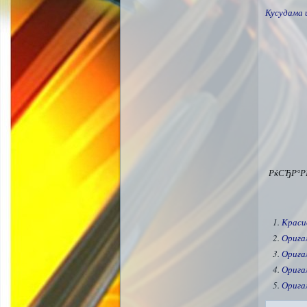
Кусудама 
РќСЂР°Р
Краси
Орига
Орига
Орига
Орига