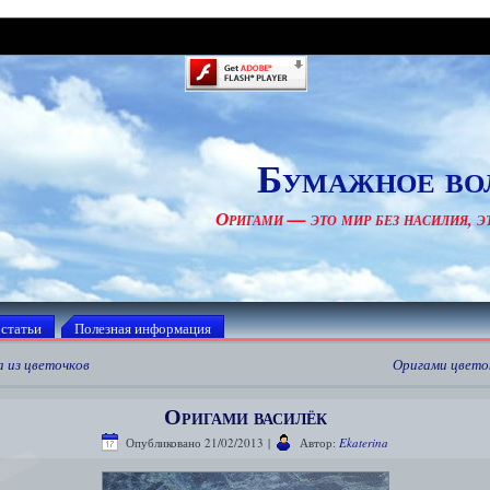
Бумажное во
Оригами — это мир без насилия, эт
 статьи
Полезная информация
 из цветочков
Оригами цвето
Оригами василёк
Опубликовано
21/02/2013
|
Автор:
Ekaterina