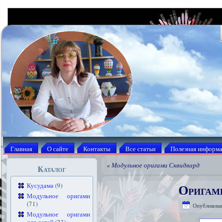
Главная
О сайте
Контакты
Все статьи
Полезная информ
«
Модульное оригами Сквидвaрд
Каталог
Оригами
Кусудама
(9)
Модульное оригами
(71)
Опубликова
Модульное оригами