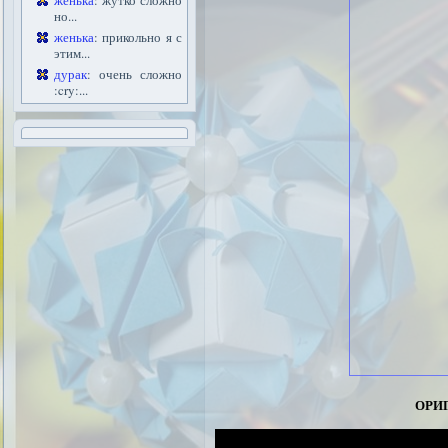
женька
: жутко сложно
но...
женька
: прикольно я с
этим...
дурак
: очень сложно
:cry:...
ори