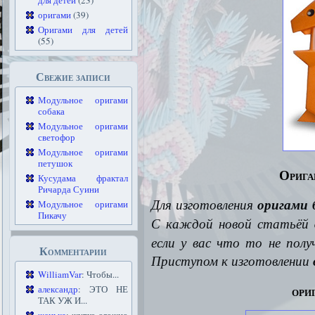
для детей
(23)
оригами
(39)
Оригами для детей
(55)
Свежие записи
Модульное оригами
собака
Модульное оригами
светофор
Модульное оригами
петушок
Орига
Кусудама фрактал
Ричарда Суини
Для изготовления
оригами 
Модульное оригами
Пикачу
С каждой новой статьёй
если у вас что то не пол
Комментарии
Приступом к изготовлении
WilliamVar
: Чтобы...
ори
александр
: ЭТО НЕ
ТАК УЖ И...