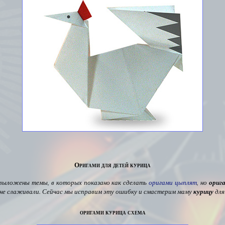
Оригами для детей курица
выложены темы, в которых показано как сделать
оригами цыплят
,
но
ориг
 не слаживали. Сейчас мы исправим эту ошибку и смастерим маму
курицу
для
оригами курица схема