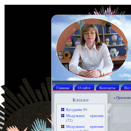
Главная
О сайте
Контакты
Все
«
Оригами
Каталог
Кусудама
(9)
Модульное оригами
(72)
Модульное оригами