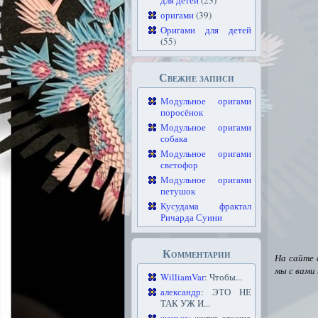
для детей
(23)
оригами
(39)
Оригами для детей
(55)
Свежие записи
Модульное оригами
поросёнок
Модульное оригами
собака
Модульное оригами
светофор
Модульное оригами
петушок
Кусудама фрактал
Ричарда Суини
Комментарии
На сайте 
мы с вами
WilliamVar
: Чтобы...
александр
: ЭТО НЕ
ТАК УЖ И...