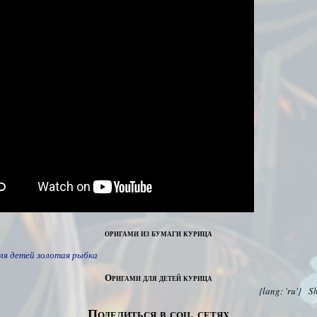
оригами из бумаги курица
ля детей золотая рыбка
Оригами для детей курица
{lang: 'ru'}
S
Поделиться в соц. сетях