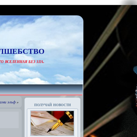
лшебство
о вселенная без зла.
ами эльф
»
получай новости