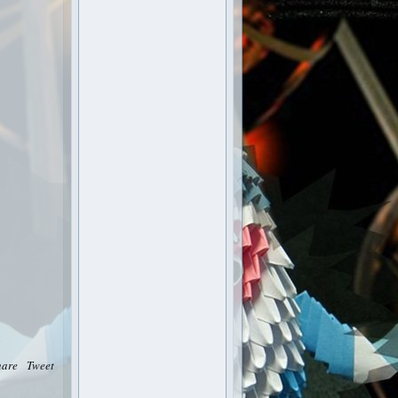
hare
Tweet