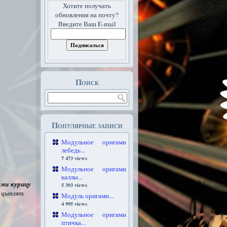
Хотите получать
обновления на почту?
Введите Ваш E-mail
Поиск
Популярные записи
Модульное оригами
лебедь...
7 473 views
Модульное оригами
каллы...
ами курицу
5 393 views
 цыплят.
Модуль оригами...
4 995 views
Модульное оригами
птичка...