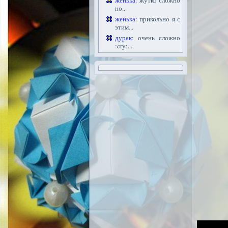
женька
: жутко сложно
но...
женька
: прикольно я с
этим...
дурак
: очень сложно
:cry:...