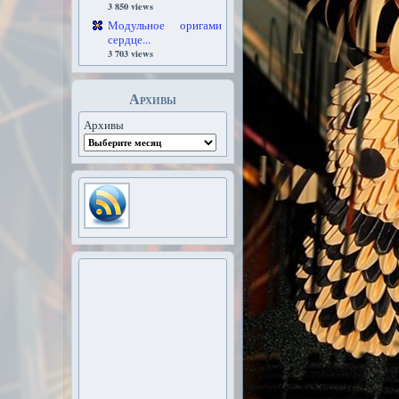
3 850 views
Модульное оригами
сердце...
3 703 views
Архивы
Архивы