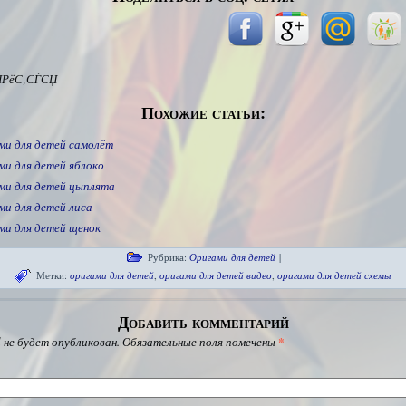
ІРёС‚СЃСЏ
Похожие статьи:
ми для детей самолёт
ми для детей яблоко
ми для детей цыплята
ми для детей лиса
ми для детей щенок
Рубрика:
Оригами для детей
|
Метки:
оригами для детей
,
оригами для детей видео
,
оригами для детей схемы
Добавить комментарий
 не будет опубликован.
Обязательные поля помечены
*