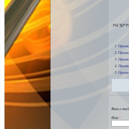
РќСЂР°Р
Орига
Орига
Орига
Орига
Орига
Ваш e-mail
Имя
*