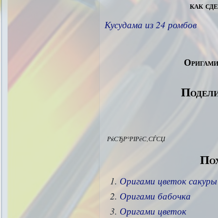
как сд
Кусудама из 24 ромбов
Оригами
Подели
РќСЂР°РІРёС‚СЃСЏ
Пох
Оригами цветок сакуры
Оригами бабочка
Оригами цветок