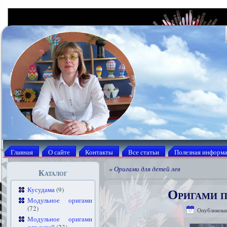
Главная
О сайте
Контакты
Все статьи
Полезная информ
«
Оригами для детей лев
Каталог
Оригами п
Кусудама
(9)
Модульное оригами
(72)
Опубликова
Модульное оригами