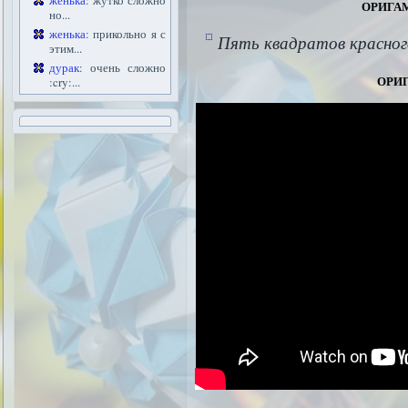
орига
женька
: жутко сложно
но...
женька
: прикольно я с
Пять квадратов красног
этим...
дурак
: очень сложно
ори
:cry:...