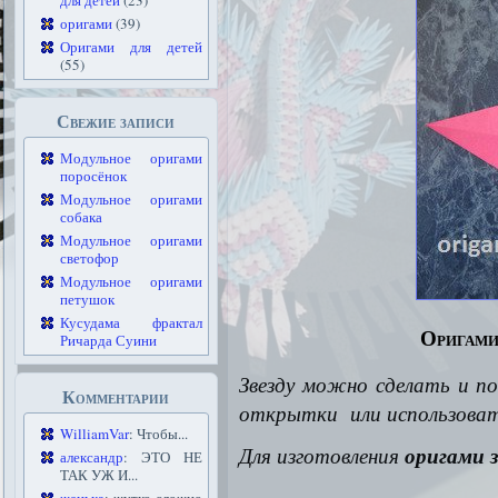
для детей
(23)
оригами
(39)
Оригами для детей
(55)
Свежие записи
Модульное оригами
поросёнок
Модульное оригами
собака
Модульное оригами
светофор
Модульное оригами
петушок
Кусудама фрактал
Оригами
Ричарда Суини
Звезду можно сделать и п
Комментарии
открытки или использоват
WilliamVar
: Чтобы...
Для изготовления
оригами з
александр
: ЭТО НЕ
ТАК УЖ И...