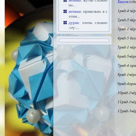
женька
: жутко сложно
Хвост
(сде
но...
1ряд-4 чё
женька
: прикольно я с
этим...
2ряд-5 чё
дурак
: очень сложно
:cry:...
3ряд-1 чёр
4ряд-5 бе
5ряд-1 чёр
6ряд-5чёр
7ряд-4 ор
8ряд-1чёр
9ряд-4ор
10ряд-1чё
11ряд-1чё
12ряд-3чё