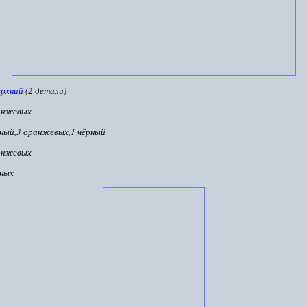
ерхний
(2 детали)
анжевых
рный,3 оранжевых,1 чёрный
анжевых
рных