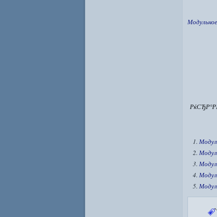
Модульное
РќСЂР°Р
Модул
Модул
Модул
Модул
Модул