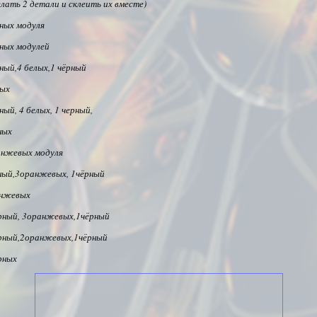
лать 2 детали и склеить их вместе)
рных модуля
рных модулей
ный,4 белых,1 чёрный
лых
ный, 4 белых, 1 черный,
ных
анжевых модуля
ный,3оранжевых, 1чёрный
анжевых
рный, 3оранжевых,1чёрный
рный,2оранжевых,1чёрный
рных