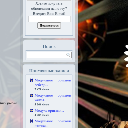
Хотите получать
обновления на почту?
Введите Ваш E-mail
Поиск
Популярные записи
Модульное оригами
лебедь...
7 471 views
Модульное оригами
каллы...
Это рыбка
5 368 views
Модуль оригами...
4 986 views
Модульное оригами
птичка...