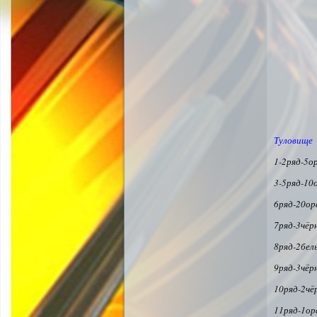
Туловище
1-2ряд-5о
3-5ряд-10
6ряд-20о
7ряд-3чёр
8ряд-2бел
9ряд-3чёр
10ряд-2чё
11ряд-1ор