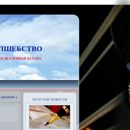
лшебство
о вселенная без зла.
 оригами
»
получай новости