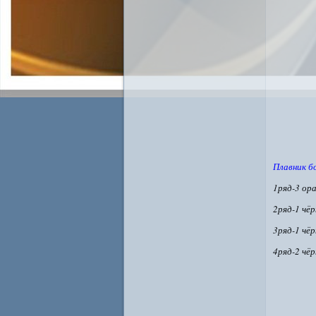
Плавник б
1ряд-3 ор
2ряд-1 чё
3ряд-1 чё
4ряд-2 чё