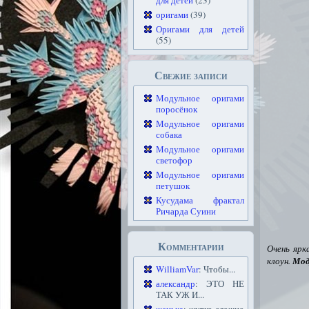
для детей
(23)
оригами
(39)
Оригами для детей
(55)
Свежие записи
Модульное оригами
поросёнок
Модульное оригами
собака
Модульное оригами
светофор
Модульное оригами
петушок
Кусудама фрактал
Ричарда Суини
Комментарии
Очень ярк
клоун.
Мод
WilliamVar
: Чтобы...
александр
: ЭТО НЕ
ТАК УЖ И...