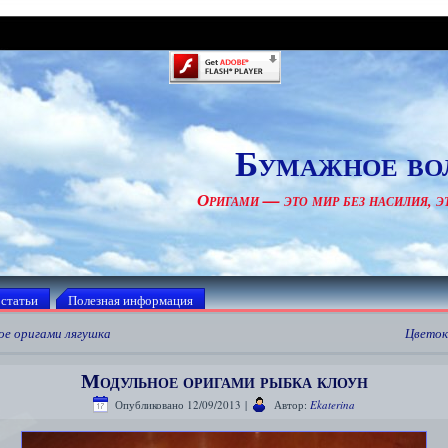
Бумажное во
Оригами — это мир без насилия, эт
 статьи
Полезная информация
ое оригами лягушка
Цветок
Модульное оригами рыбка клоун
Опубликовано
12/09/2013
|
Автор:
Ekaterina