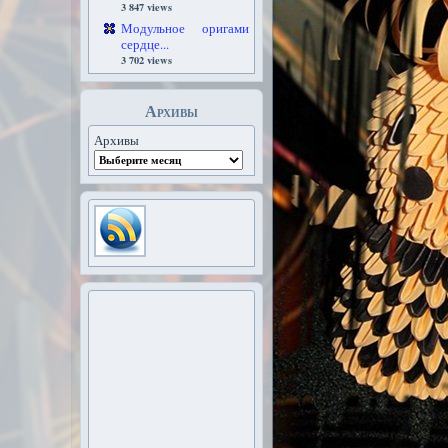
3 847 views
Модульное оригами
сердце...
3 702 views
Архивы
Архивы