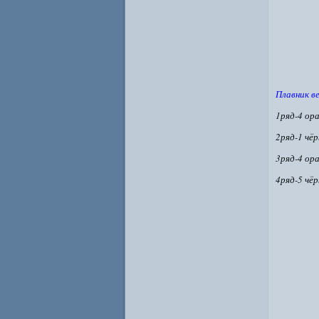
Плавник в
1ряд-4 ор
2ряд-1 чё
3ряд-4 ор
4ряд-5 чё