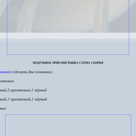
модульное оригами рыбка схема сборки
оковой
(сделать два плавника)
анжевых
рный,2 оранжевых,1 чёрный
рный,1 оранжевый,1 чёрный
рных