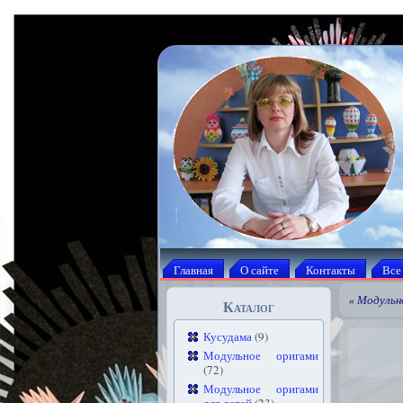
Главная
О сайте
Контакты
Все
«
Модульн
Каталог
Кусудама
(9)
Модульное оригами
(72)
Модульное оригами