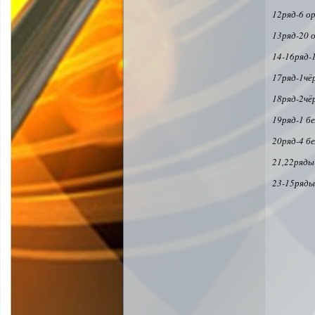
12ряд-6 о
13ряд-20 
14-16ряд-
17ряд-1чё
18ряд-2чё
19ряд-1 б
20ряд-4 бе
21,22ряды
23-15ряды