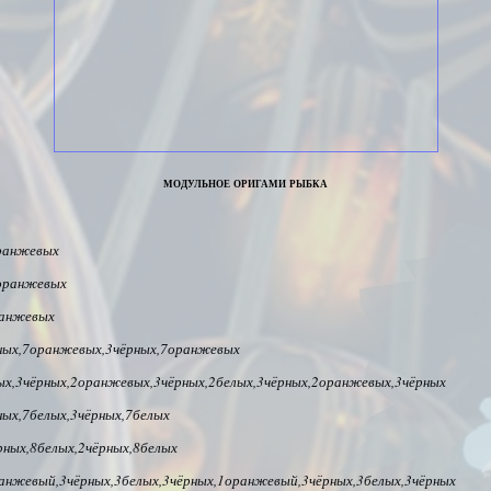
модульное оригами рыбка
ранжевых
оранжевых
ранжевых
ных,7оранжевых,3чёрных,7оранжевых
ых,3чёрных,2оранжевых,3чёрных,2белых,3чёрных,2оранжевых,3чёрных
ных,7белых,3чёрных,7белых
рных,8белых,2чёрных,8белых
анжевый,3чёрных,3белых,3чёрных,1оранжевый,3чёрных,3белых,3чёрных