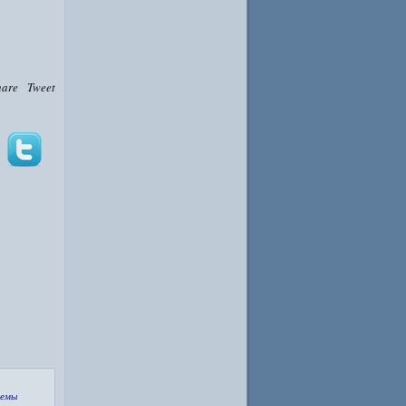
hare
Tweet
хемы