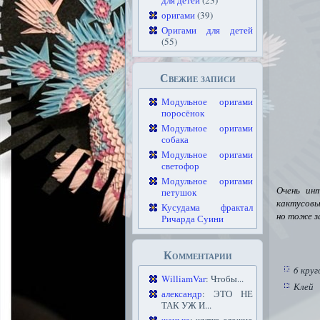
для детей
(23)
оригами
(39)
Оригами для детей
(55)
Свежие записи
Модульное оригами
поросёнок
Модульное оригами
собака
Модульное оригами
светофор
Модульное оригами
Очень ин
петушок
кактусовых
Кусудама фрактал
но тоже з
Ричарда Суини
Комментарии
6 круг
WilliamVar
: Чтобы...
Клей
александр
: ЭТО НЕ
ТАК УЖ И...