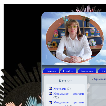
Главная
О сайте
Контакты
Все
«
Оригами 
Каталог
Кусудама
(9)
Модульное оригами
(72)
Модульное оригами