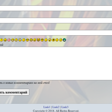
ий
ь о новых комментариях на мой emeil
Link1
|
Link2
|
Link3
Copyright © 2018. All Rights Reserved.