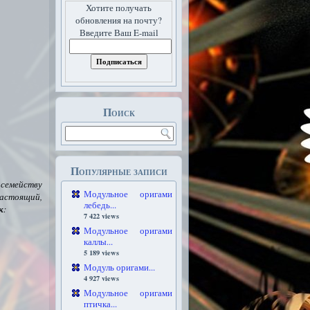
Хотите получать
обновления на почту?
Введите Ваш E-mail
Поиск
Популярные записи
семейству
Модульное оригами
 настоящий,
лебедь...
к
:
7 422 views
Модульное оригами
каллы...
5 189 views
Модуль оригами...
4 927 views
Модульное оригами
птичка...