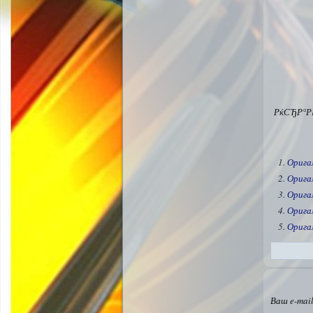
РќСЂР°Р
Орига
Орига
Орига
Орига
Орига
Ваш e-mail