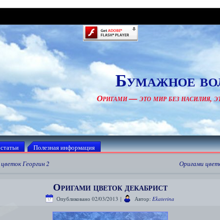
Бумажное во
Оригами — это мир без насилия, эт
 статьи
Полезная информация
цветок Георгин 2
Оригами цвето
Оригами цветок декабрист
Опубликовано
02/03/2013
|
Автор:
Ekaterina