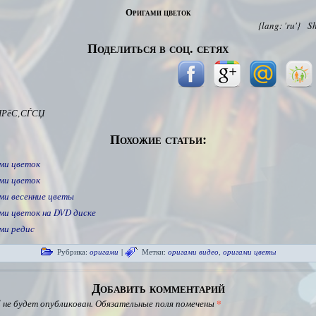
Оригами цветок
{lang: 'ru'}
S
Поделиться в соц. сетях
ІРёС‚СЃСЏ
Похожие статьи:
ми цветок
ми цветок
ми весенние цветы
ми цветок на DVD диске
ми редис
Рубрика:
оригами
|
Метки:
оригами видео
,
оригами цветы
Добавить комментарий
 не будет опубликован.
Обязательные поля помечены
*