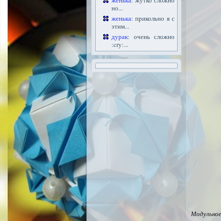
женька
: жутко сложно
но...
женька
: прикольно я с
этим...
дурак
: очень сложно
:cry:...
Модульно