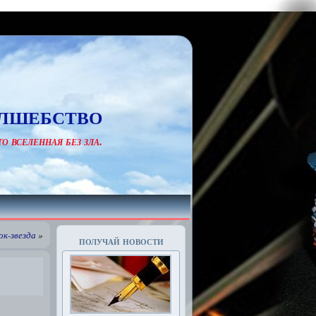
лшебство
о вселенная без зла.
к-звезда
»
получай новости