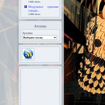
3 841 views
Модульное оригами
сердце...
3 694 views
Архивы
Архивы